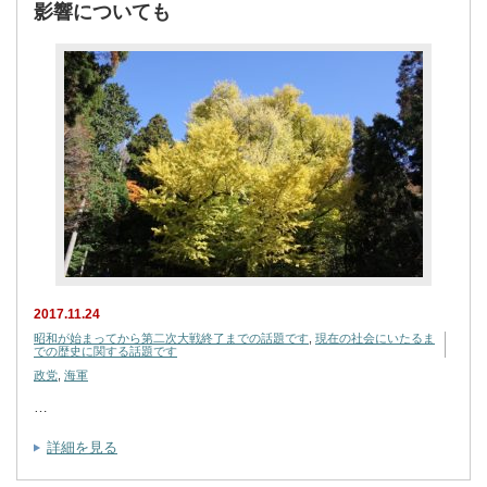
影響についても
2017.11.24
昭和が始まってから第二次大戦終了までの話題です
,
現在の社会にいたるま
での歴史に関する話題です
政党
,
海軍
…
詳細を見る