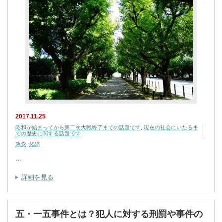
2017.11.25
昭和が始まってから第二次大戦終了までの話題です
,
現在の社会にいたるま
での歴史に関する話題です
政党
,
経済
…
詳細を見る
五・一五事件とは？犯人に対する刑罰や事件の