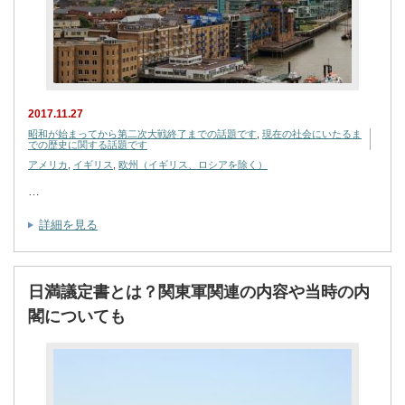
2017.11.27
昭和が始まってから第二次大戦終了までの話題です
,
現在の社会にいたるま
での歴史に関する話題です
アメリカ
,
イギリス
,
欧州（イギリス、ロシアを除く）
…
詳細を見る
日満議定書とは？関東軍関連の内容や当時の内
閣についても