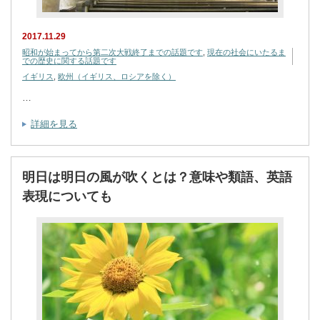
2017.11.29
昭和が始まってから第二次大戦終了までの話題です
,
現在の社会にいたるま
での歴史に関する話題です
イギリス
,
欧州（イギリス、ロシアを除く）
…
詳細を見る
明日は明日の風が吹くとは？意味や類語、英語
表現についても