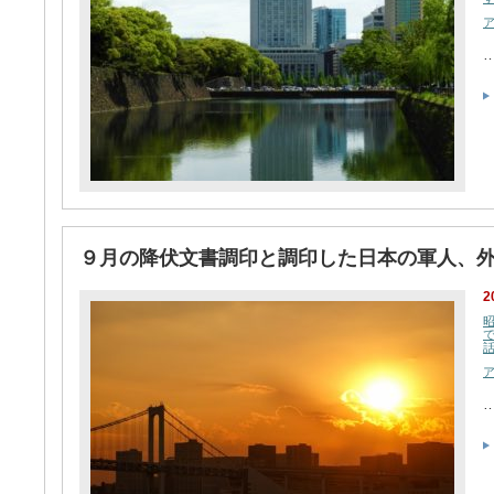
９月の降伏文書調印と調印した日本の軍人、
2