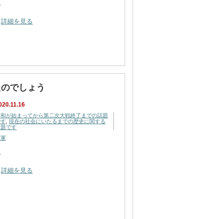
…
詳細を見る
たのでしょう
020.11.16
昭和が始まってから第二次大戦終了までの話題
です
,
現在の社会にいたるまでの歴史に関する
話題です
陸軍
…
詳細を見る