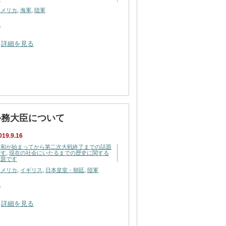
アメリカ
,
海軍
,
陸軍
…
詳細を見る
外務大臣について
019.9.16
昭和が始まってから第二次大戦終了までの話題
です
,
現在の社会にいたるまでの歴史に関する
話題です
アメリカ
,
イギリス
,
日本皇室・朝廷
,
陸軍
…
詳細を見る