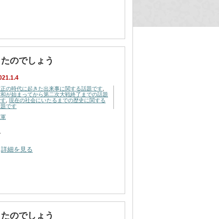
ったのでしょう
021.1.4
大正の時代に起きた出来事に関する話題です
,
昭和が始まってから第二次大戦終了までの話題
です
,
現在の社会にいたるまでの歴史に関する
話題です
陸軍
…
詳細を見る
したのでしょう