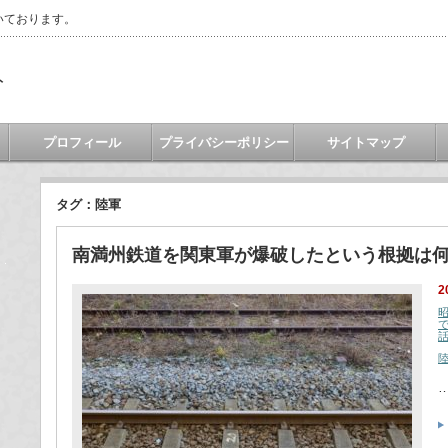
いております。
ト
プロフィール
プライバシーポリシー
サイトマップ
タグ：陸軍
南満州鉄道を関東軍が爆破したという根拠は
2