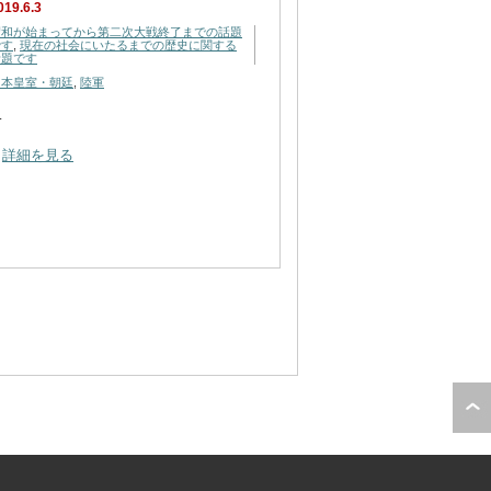
019.6.3
昭和が始まってから第二次大戦終了までの話題
です
,
現在の社会にいたるまでの歴史に関する
話題です
日本皇室・朝廷
,
陸軍
…
詳細を見る