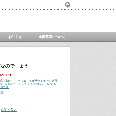
お知らせ
免責事項について
何なのでしょう
021.1.11
昭和が始まってから第二次大戦終了までの話題
です
,
現在の社会にいたるまでの歴史に関する
話題です
陸軍
…
詳細を見る