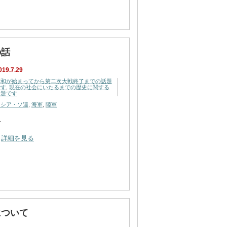
の話
019.7.29
昭和が始まってから第二次大戦終了までの話題
です
,
現在の社会にいたるまでの歴史に関する
話題です
ロシア・ソ連
,
海軍
,
陸軍
…
詳細を見る
について