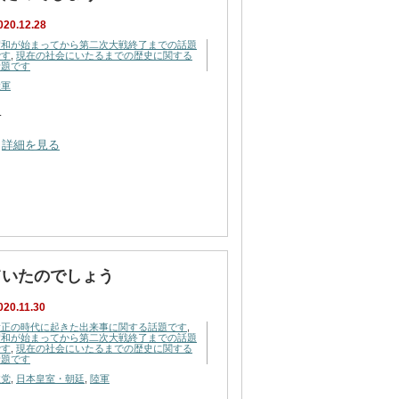
020.12.28
昭和が始まってから第二次大戦終了までの話題
です
,
現在の社会にいたるまでの歴史に関する
話題です
陸軍
…
詳細を見る
ていたのでしょう
020.11.30
大正の時代に起きた出来事に関する話題です
,
昭和が始まってから第二次大戦終了までの話題
です
,
現在の社会にいたるまでの歴史に関する
話題です
政党
,
日本皇室・朝廷
,
陸軍