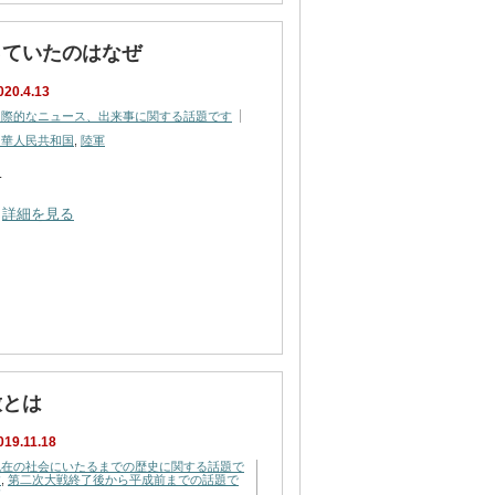
っていたのはなぜ
020.4.13
国際的なニュース、出来事に関する話題です
中華人民共和国
,
陸軍
…
詳細を見る
放とは
019.11.18
現在の社会にいたるまでの歴史に関する話題で
す
,
第二次大戦終了後から平成前までの話題で
す