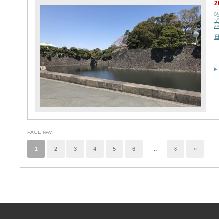
2
PAGE NAVI
1
2
3
4
5
6
…
8
»