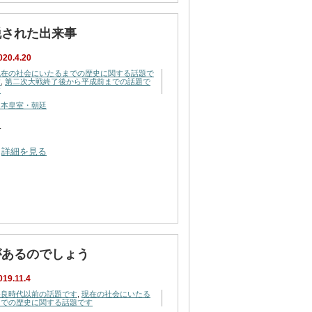
脱された出来事
020.4.20
現在の社会にいたるまでの歴史に関する話題で
す
,
第二次大戦終了後から平成前までの話題で
す
日本皇室・朝廷
…
詳細を見る
があるのでしょう
019.11.4
奈良時代以前の話題です
,
現在の社会にいたる
までの歴史に関する話題です