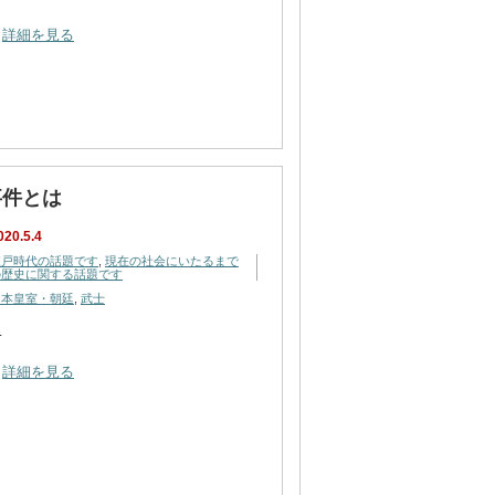
詳細を見る
事件とは
020.5.4
江戸時代の話題です
,
現在の社会にいたるまで
の歴史に関する話題です
日本皇室・朝廷
,
武士
…
詳細を見る