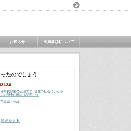
お知らせ
免責事項について
あったのでしょう
021.2.8
奈良時代以前の話題です
,
現在の社会にいたる
までの歴史に関する話題です
日本皇室・朝廷
…
詳細を見る