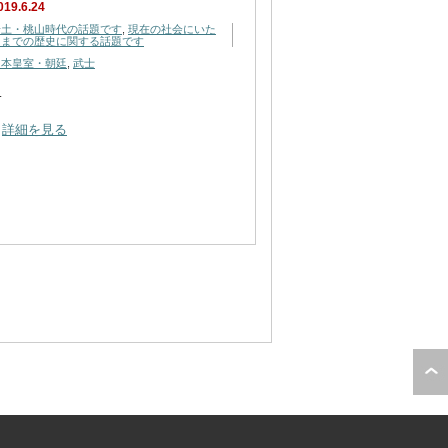
019.6.24
安土・桃山時代の話題です
,
現在の社会にいた
るまでの歴史に関する話題です
日本皇室・朝廷
,
武士
…
詳細を見る