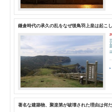
鎌倉時代の承久の乱をなぜ後鳥羽上皇は起こ
2
著名な建築物、聚楽第が破壊された理由は何