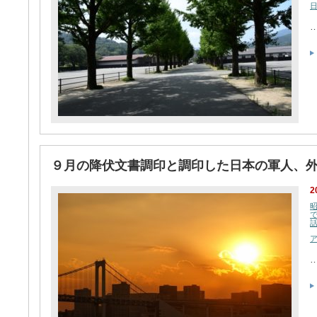
９月の降伏文書調印と調印した日本の軍人、
2