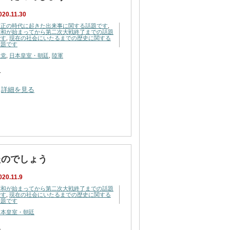
020.11.30
大正の時代に起きた出来事に関する話題です
,
昭和が始まってから第二次大戦終了までの話題
です
,
現在の社会にいたるまでの歴史に関する
話題です
政党
,
日本皇室・朝廷
,
陸軍
…
詳細を見る
たのでしょう
020.11.9
昭和が始まってから第二次大戦終了までの話題
です
,
現在の社会にいたるまでの歴史に関する
話題です
日本皇室・朝廷
…