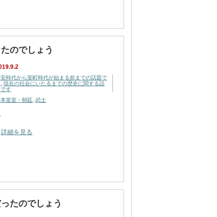
したのでしょう
019.9.2
平安時代から室町時代が始まる前までの話題で
す
,
現在の社会にいたるまでの歴史に関する話
題です
日本皇室・朝廷
,
武士
…
詳細を見る
だったのでしょう