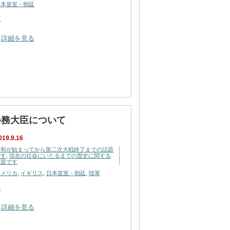
日本皇室・朝廷
…
詳細を見る
外務大臣について
019.9.16
昭和が始まってから第二次大戦終了までの話題
です
,
現在の社会にいたるまでの歴史に関する
話題です
アメリカ
,
イギリス
,
日本皇室・朝廷
,
陸軍
…
詳細を見る