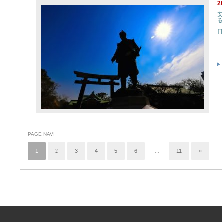
2
PAGE NAVI
1
2
3
4
5
6
…
11
»