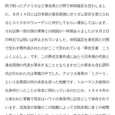
戦で戦ったアメリカなど連合国との間で休戦協定を交わしまし
た。８月１４日には日本国が連合国側にポツダム宣言を受け入れ
るとスイスやスウェーデンに仲介してもらい通知してはいます。
それ以降一部の国の軍隊との戦闘が一時期ありましたが９月２日
の時点では戦いは停止されていました。休戦協定を連合国との間
で交わす際作成されたのがここで言われている「降伏文書 こう
ふくぶんしょ」です。この降伏文書作成にあたり日本側の代表と
連合国側の代表が署名することとなりますがこの署名を含む調印
式が行われたのは軍艦の中でした。アメリカ海軍の「ミズーリ」
という合衆国の州の名前を持った戦艦です。トルーマン大統領の
出身州だったことが命名に関わっているのだとか。１９４４年か
ら使われた軍艦で現在はハワイの真珠湾に記念として保存されて
います。北海道の室蘭がこの戦艦によって大戦末期に多くの砲撃