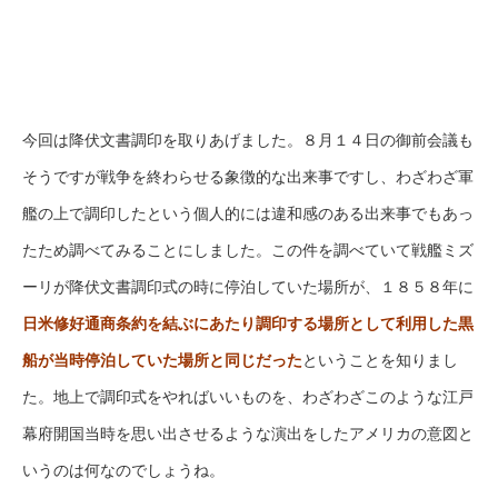
今回は降伏文書調印を取りあげました。８月１４日の御前会議も
そうですが戦争を終わらせる象徴的な出来事ですし、わざわざ軍
艦の上で調印したという個人的には違和感のある出来事でもあっ
たため調べてみることにしました。この件を調べていて戦艦ミズ
ーリが降伏文書調印式の時に停泊していた場所が、１８５８年に
日米修好通商条約を結ぶにあたり調印する場所として利用した黒
船が当時停泊していた場所と同じだった
ということを知りまし
た。地上で調印式をやればいいものを、わざわざこのような江戸
幕府開国当時を思い出させるような演出をしたアメリカの意図と
いうのは何なのでしょうね。