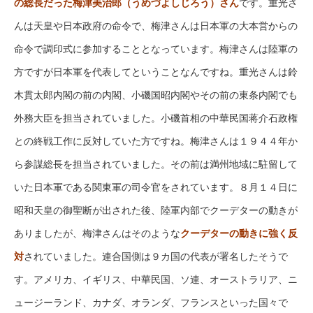
の総長だった梅津美治郎（うめづよしじろう）さん
です。重光さ
んは天皇や日本政府の命令で、梅津さんは日本軍の大本営からの
命令で調印式に参加することとなっています。梅津さんは陸軍の
方ですが日本軍を代表してということなんですね。重光さんは鈴
木貫太郎内閣の前の内閣、小磯国昭内閣やその前の東条内閣でも
外務大臣を担当されていました。小磯首相の中華民国蒋介石政権
との終戦工作に反対していた方ですね。梅津さんは１９４４年か
ら参謀総長を担当されていました。その前は満州地域に駐留して
いた日本軍である関東軍の司令官をされています。８月１４日に
昭和天皇の御聖断が出された後、陸軍内部でクーデターの動きが
ありましたが、梅津さんはそのような
クーデターの動きに強く反
対
されていました。連合国側は９カ国の代表が署名したそうで
す。アメリカ、イギリス、中華民国、ソ連、オーストラリア、ニ
ュージーランド、カナダ、オランダ、フランスといった国々で