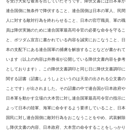
を受け大変な被害を出していたそうです。降伏文書には日本軍が
連合国側に無条件で降伏すること、連合国側は日本の軍人、民間
人に対する敵対行為を終わらせること、日本の官庁職員、軍の職
員は降伏実施のために連合国軍最高司令官の必要な命令を守るこ
と、ポツダム宣言に書かれている内容を誠実におこなうこと、日
本の支配下にある連合国軍の捕虜を解放することなどが書かれて
います（以上の内容は外務省が公開している降伏文書内容を参考
としております）。この降伏文書調印と同じ日に降伏文書調印に
関する詔書（詔書しょうしょというのは天皇の出される公文書の
ことです）が出されました。その詔書の中で連合国が日本政府や
日本軍を動かす立場の大本営に対し連合国軍最高司令官の指示に
よって日本の陸軍、海軍に命令するよう要求していること、日本
国民に対し連合国側に敵対行為をおこなうことをやめ、武装解除
し降伏文書の内容、日本政府、大本営の命令することをしっかり