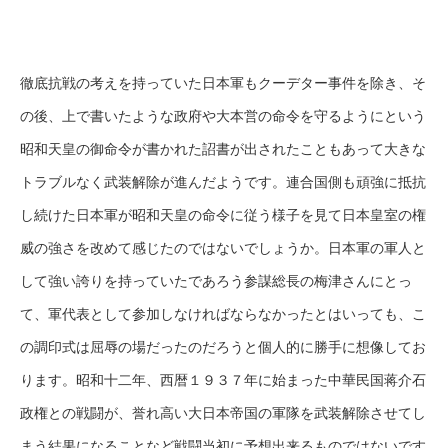
徹底抗戦の考えを持っていた日本軍もクーデター事件を除き、そ
の後、上で書いたような政府や大本営の命令を守るようにという
昭和天皇の御命令が書かれた詔書が出されたこともあって大きな
トラブルなく武装解除が進んだようです。連合国側も頑強に抵抗
し続けた日本軍が昭和天皇の命令に従う様子を見て日本皇室の権
威の強さを改めて感じたのではないでしょうか。日本軍の軍人と
して強い誇りを持っていたであろう参謀総長の梅津さんにとっ
て、軍代表として参加しなければならなかったとはいっても、こ
の調印式は屈辱の場だったのだろうと個人的に勝手に想像してお
ります。昭和十二年、西暦１９３７年に始まった中華民国蒋介石
政権との戦闘が、誉れ高い大日本帝国の軍隊を武装解除させてし
まう結果になることなど戦闘当初に予想出来るものではないです