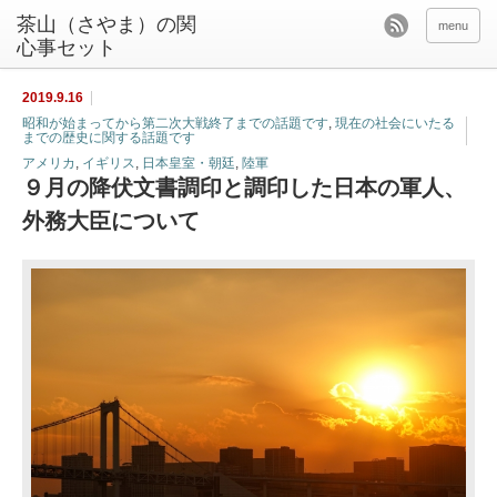
茶山（さやま）の関
menu
心事セット
2019.9.16
昭和が始まってから第二次大戦終了までの話題です
,
現在の社会にいたる
までの歴史に関する話題です
アメリカ
,
イギリス
,
日本皇室・朝廷
,
陸軍
９月の降伏文書調印と調印した日本の軍人、
外務大臣について