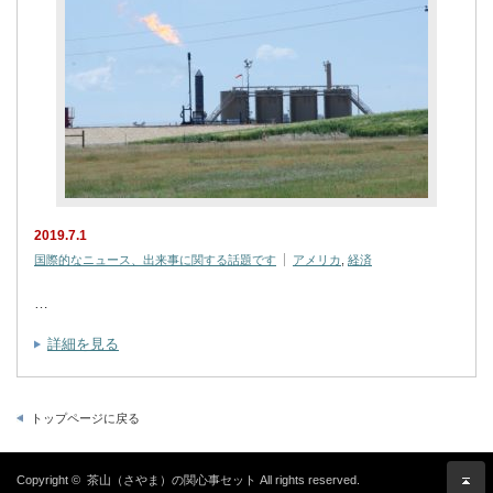
2019.7.1
国際的なニュース、出来事に関する話題です
アメリカ
,
経済
…
詳細を見る
トップページに戻る
Copyright ©
茶山（さやま）の関心事セット
All rights reserved.