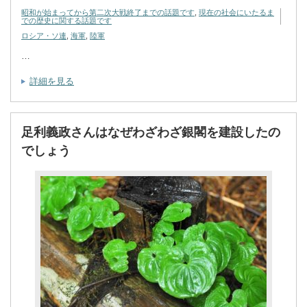
昭和が始まってから第二次大戦終了までの話題です
,
現在の社会にいたるま
での歴史に関する話題です
ロシア・ソ連
,
海軍
,
陸軍
…
詳細を見る
足利義政さんはなぜわざわざ銀閣を建設したの
でしょう