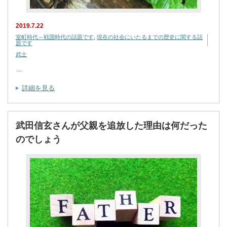
2019.7.22
室町時代～戦国時代の話題です
,
現在の社会にいたるまでの歴史に関する話
題です
武士
…
詳細を見る
武田信玄さんが父親を追放した理由は何だった
のでしょう