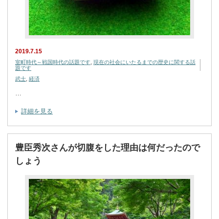
2019.7.15
室町時代～戦国時代の話題です
,
現在の社会にいたるまでの歴史に関する話
題です
武士
,
経済
…
詳細を見る
豊臣秀次さんが切腹をした理由は何だったので
しょう