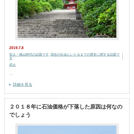
2019.7.8
安土・桃山時代の話題です
,
現在の社会にいたるまでの歴史に関する話題で
す
武士
…
詳細を見る
２０１８年に石油価格が下落した原因は何なの
でしょう