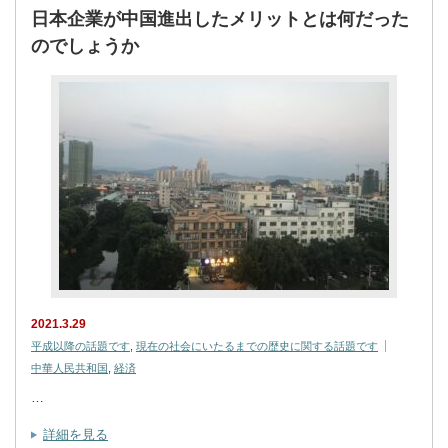
日本企業が中国進出したメリットとは何だった
のでしょうか
2021.3.29
平成以降の話題です
,
現在の社会にいたるまでの歴史に関する話題です
中華人民共和国
,
経済
…
詳細を見る