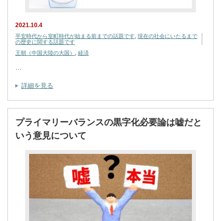
2021.10.4
平安時代から室町時代が始まる前までの話題です
,
現在の社会にいたるまで
の歴史に関する話題です
王朝（中国大陸の大国）
,
経済
…
詳細を見る
プライマリーバランスの黒字化必要論は嘘だと
いう意見について