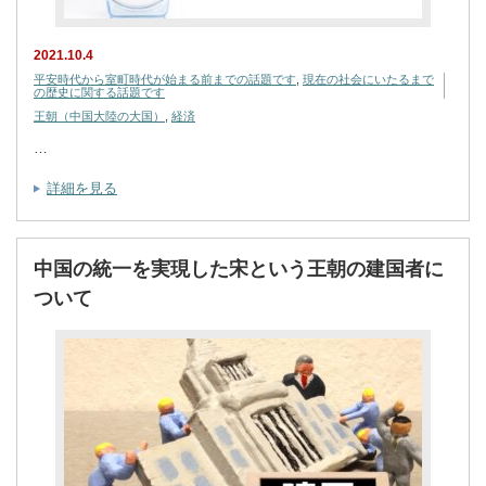
2021.10.4
平安時代から室町時代が始まる前までの話題です
,
現在の社会にいたるまで
の歴史に関する話題です
王朝（中国大陸の大国）
,
経済
…
詳細を見る
中国の統一を実現した宋という王朝の建国者に
ついて