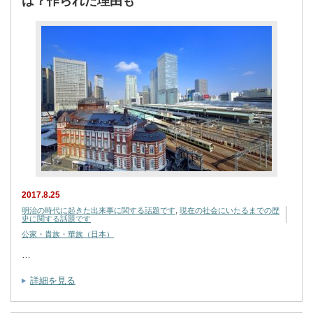
は？作られた理由も
2017.8.25
明治の時代に起きた出来事に関する話題です
,
現在の社会にいたるまでの歴
史に関する話題です
公家・貴族・華族（日本）
…
詳細を見る