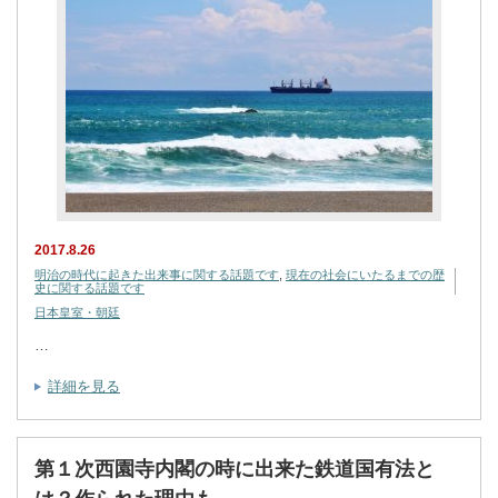
2017.8.26
明治の時代に起きた出来事に関する話題です
,
現在の社会にいたるまでの歴
史に関する話題です
日本皇室・朝廷
…
詳細を見る
第１次西園寺内閣の時に出来た鉄道国有法と