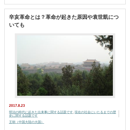
辛亥革命とは？革命が起きた原因や袁世凱につ
いても
2017.8.23
明治の時代に起きた出来事に関する話題です
,
現在の社会にいたるまでの歴
史に関する話題です
王朝（中国大陸の大国）