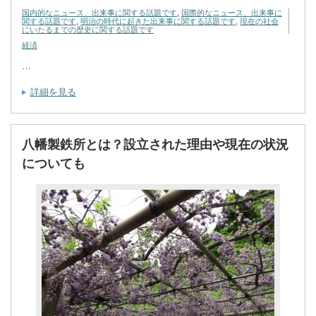
国内的なニュース、出来事に関する話題です
,
国際的なニュース、出来事に
関する話題です
,
明治の時代に起きた出来事に関する話題です
,
現在の社会
にいたるまでの歴史に関する話題です
経済
…
詳細を見る
八幡製鉄所とは？設立された理由や現在の状況
についても