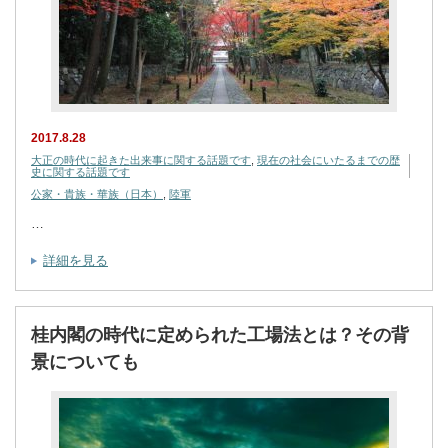
2017.8.28
大正の時代に起きた出来事に関する話題です
,
現在の社会にいたるまでの歴
史に関する話題です
公家・貴族・華族（日本）
,
陸軍
…
詳細を見る
桂内閣の時代に定められた工場法とは？その背
景についても