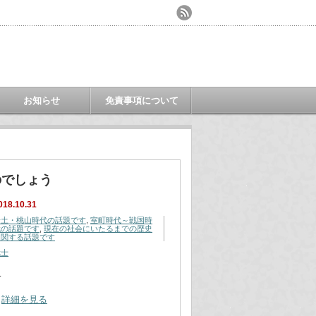
お知らせ
免責事項について
のでしょう
018.10.31
安土・桃山時代の話題です
,
室町時代～戦国時
代の話題です
,
現在の社会にいたるまでの歴史
に関する話題です
武士
…
詳細を見る