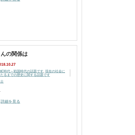
さんの関係は
018.10.27
室町時代～戦国時代の話題です
,
現在の社会に
いたるまでの歴史に関する話題です
武士
…
詳細を見る