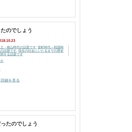
ったのでしょう
018.10.23
安土・桃山時代の話題です
,
室町時代～戦国時
代の話題です
,
現在の社会にいたるまでの歴史
に関する話題です
武士
…
詳細を見る
だったのでしょう