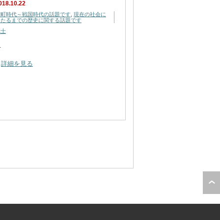
018.10.22
室町時代～戦国時代の話題です
,
現在の社会に
いたるまでの歴史に関する話題です
武士
…
詳細を見る