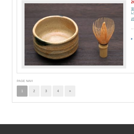
2
PAGE NAVI
1
2
3
4
»