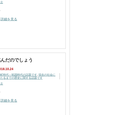
武士
…
詳細を見る
臨んだのでしょう
018.10.24
室町時代～戦国時代の話題です
,
現在の社会に
いたるまでの歴史に関する話題です
武士
…
詳細を見る