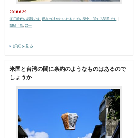
2018.6.29
江戸時代の話題です
,
現在の社会にいたるまでの歴史に関する話題です
朝鮮半島
,
武士
…
詳細を見る
米国と台湾の間に条約のようなものはあるので
しょうか