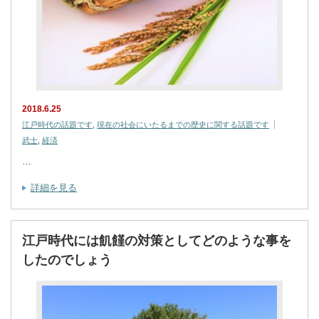
2018.6.25
江戸時代の話題です
,
現在の社会にいたるまでの歴史に関する話題です
武士
,
経済
…
詳細を見る
江戸時代には飢饉の対策としてどのような事を
したのでしょう