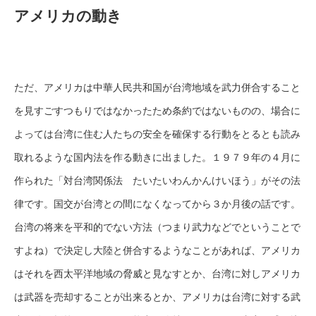
アメリカの動き
ただ、アメリカは中華人民共和国が台湾地域を武力併合すること
を見すごすつもりではなかったため条約ではないものの、場合に
よっては台湾に住む人たちの安全を確保する行動をとるとも読み
取れるような国内法を作る動きに出ました。１９７９年の４月に
作られた「対台湾関係法 たいたいわんかんけいほう」がその法
律です。国交が台湾との間になくなってから３か月後の話です。
台湾の将来を平和的でない方法（つまり武力などでということで
すよね）で決定し大陸と併合するようなことがあれば、アメリカ
はそれを西太平洋地域の脅威と見なすとか、台湾に対しアメリカ
は武器を売却することが出来るとか、アメリカは台湾に対する武