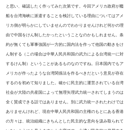
と思い、確認したく作ってみた次第です。今回アメリカ政府が艦
船を台湾海峡に派遣することを検討している理由についてはアメ
リカ側が明らかにしていませんのでわかりませんけれど何かの理
由で中国をけん制したかったということなのかもしれません。条
約が無くても軍事強国が一方的に国内法を作って他国の動きをけ
ん制する（この場合は中華人民共和国の武力による台湾統一に対
するけん制）ということがあるものなのですね。日本国内でもア
メリカが作ったような台湾関係法を作るべきだという意見が存在
するのを初めて知りました。確かに民主的に運営されている台湾
社会が大陸の共産国によって無理矢理武力統一されてしまうのは
全く賛成できる話ではありません。別に武力統一されたわけでは
ありませんけれど、現在中華人民共和国の主権のもとにある香港
の方々は、統治組織にきちんとした民主的な意向を汲み取られて