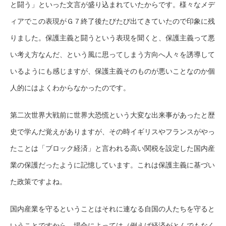
と闘う」といった文言が盛り込まれていたからです。様々なメデ
ィアでこの表現がＧ７終了後たびたび出てきていたので印象に残
りました。保護主義と闘うという表現を聞くと、保護主義って悪
い考え方なんだ、という風に思ってしまう方向へ人々を誘導して
いるようにも感じますが、保護主義そのものが悪いことなのか個
人的にはよくわからなかったのです。
第二次世界大戦前に世界大恐慌という大変な出来事があったと歴
史で学んだ覚えがありますが、その時イギリスやフランスがやっ
たことは「ブロック経済」と言われる高い関税を設定した国内産
業の保護だったように記憶しています。これは保護主義に基づい
た政策ですよね。
国内産業を守るということはそれに連なる自国の人たちを守ると
いうことですから、場合によっては（例えば経済がとんでもなく