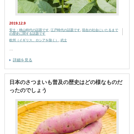
2019.12.9
安土・桃山時代の話題です
,
江戸時代の話題です
,
現在の社会にいたるまで
の歴史に関する話題です
欧州（イギリス、ロシアを除く）
,
武士
…
詳細を見る
日本のさつまいも普及の歴史はどの様なものだ
ったのでしょう