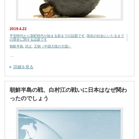
2019.4.22
平安時代から室町時代が始まる前までの話題です
,
現在の社会にいたるまで
の歴史に関する話題です
朝鮮半島
,
武士
,
王朝（中国大陸の大国）
…
詳細を見る
朝鮮半島の戦、白村江の戦いに日本はなぜ関わ
ったのでしょう