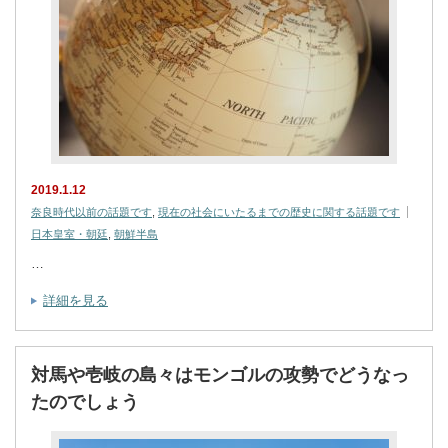
2019.1.12
奈良時代以前の話題です
,
現在の社会にいたるまでの歴史に関する話題です
日本皇室・朝廷
,
朝鮮半島
…
詳細を見る
対馬や壱岐の島々はモンゴルの攻勢でどうなっ
たのでしょう