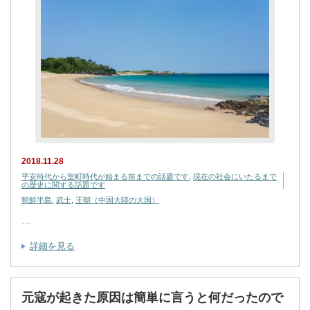
2018.11.28
平安時代から室町時代が始まる前までの話題です
,
現在の社会にいたるまで
の歴史に関する話題です
朝鮮半島
,
武士
,
王朝（中国大陸の大国）
…
詳細を見る
元寇が起きた原因は簡単に言うと何だったので