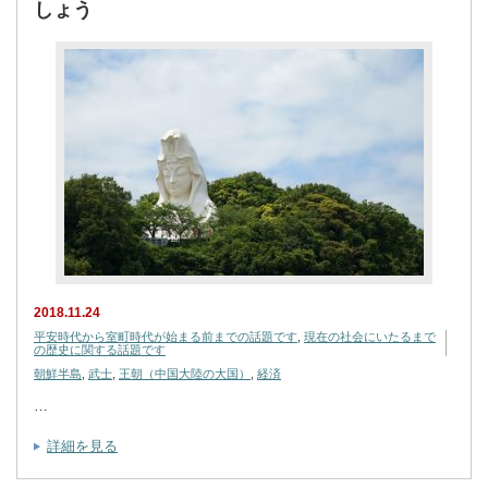
しょう
2018.11.24
平安時代から室町時代が始まる前までの話題です
,
現在の社会にいたるまで
の歴史に関する話題です
朝鮮半島
,
武士
,
王朝（中国大陸の大国）
,
経済
…
詳細を見る