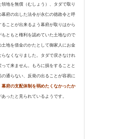
た領地を無償（むしょう）、タダで取り
の幕府の出した法令が永仁の徳政令と呼
することが出来るよう幕府が取りはから
がもともと権利を認めていた土地なので
の土地を借金のかたとして御家人にお金
ならなくなりました。タダで戻さなけれ
戻って来ません。もろに損をすることと
筋の通らない、反発の出ることが容易に
。
幕府の支配体制を弱めたくなかったか
があったと見られているようです。