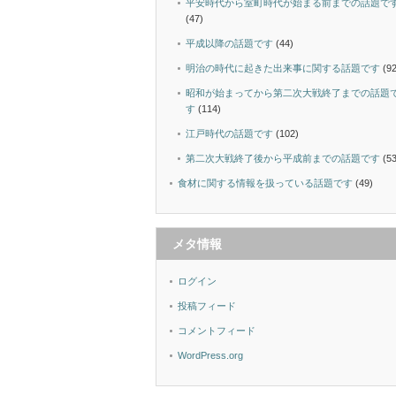
平安時代から室町時代が始まる前までの話題で
(47)
平成以降の話題です
(44)
明治の時代に起きた出来事に関する話題です
(92
昭和が始まってから第二次大戦終了までの話題
す
(114)
江戸時代の話題です
(102)
第二次大戦終了後から平成前までの話題です
(53
食材に関する情報を扱っている話題です
(49)
メタ情報
ログイン
投稿フィード
コメントフィード
WordPress.org