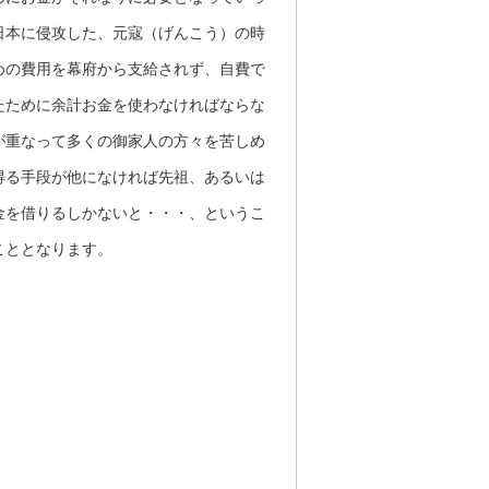
日本に侵攻した、元寇（げんこう）の時
めの費用を幕府から支給されず、自費で
たために余計お金を使わなければならな
が重なって多くの御家人の方々を苦しめ
得る手段が他になければ先祖、あるいは
金を借りるしかないと・・・、というこ
こととなります。