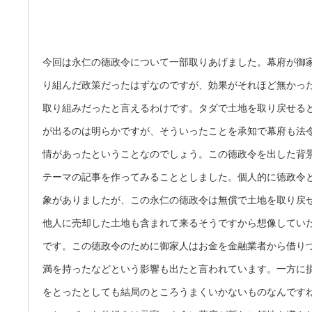
今回は永仁の徳政令について一部取りあげました。幕府が御
り組んだ政策だったはずなのですが、効果がそれほど無かっ
取り組みだったと言えるわけです。タダで土地を取り戻せる
が出るのは明らかですが、そういったことを承知で幕府も法
情があったということなのでしょう。この徳政令を出した背
テーマの記事を作ってみることとしました。個人的に徳政令
象がありましたが、この永仁の徳政令は無償で土地を取り戻
他人に売却した土地も含まれて来るそうですから想像してい
です。この徳政令のために御家人はお金を金融業者から借り
満を持ったなどという影響も出たと言われています。一方に
をとったとしても結局のところうまくいかないものなんです