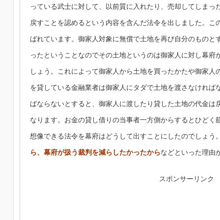
っている武士に対して、以前質に入れたり、売却してしまっ
戻すことを認めるという内容を含んだ法令を出しました。こ
ばれています。御家人対象に無償で土地を再び自分のものと
ったということなのでその土地というのは御家人に対し幕府
しょう。これによって御家人から土地を買ったかたや御家人
を貸している金融業者は御家人にタダで土地を渡さなければ
ばならないとすると、御家人に渡したり貸した土地の代金は
なります。お金の貸し借りの当事者一方側からするとひどく
想像できる法令を幕府はどうして出すことにしたのでしょう
ら、幕府が扱う裁判を減らしたかったから
などといった理由
スポンサーリンク