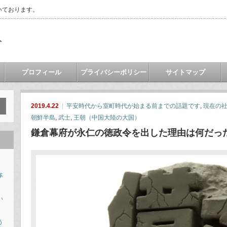
いております。
ト
プロフィール
プライバシーポリシー
サイトマップ
2019.4.22
平安時代から室町時代が始まる前までの話題です
,
現在の
朝鮮半島
,
武士
,
王朝（中国大陸の大国）
鎌倉幕府が永仁の徳政令を出した理由は何だっ
革
い
う