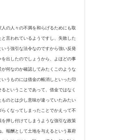
家人の人々の不満を和らげるためにも取
たと言われているようですし、失敗した
という強引な法令なのですから強い反発
令を出したのでしょうから、よほどの事
景が何なのか確認してみたくこのような
というものには借金の帳消しといった印
せるということであって、借金ではなく
たものとは少し意味が違っていたみたい
づらくなってしまったことでかえって不
損を押し付けてしまうような強引な政策
ね。報酬として土地を与えるという幕府