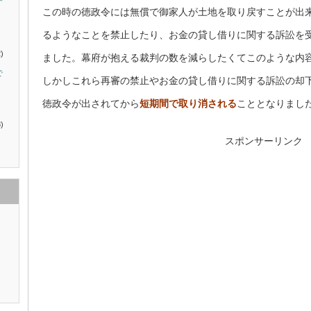
す
この時の徳政令には無償で御家人が土地を取り戻すことが出
るようなことを禁止したり、お金の貸し借りに関する訴訟を
)
ました。幕府が抱える裁判の数を減らしたくてこのような内
で
しかしこれら再審の禁止やお金の貸し借りに関する訴訟の却
徳政令が出されてから
短期間で取り消される
こととなりまし
)
スポンサーリンク