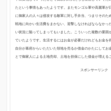
たという事情もあったようです。またモンゴル軍や高麗軍が
に御家人の人々は侵攻する敵軍に対し手弁当、つまりそのた
戦地に向かい生活費をまかない、迎撃しなければならなかっ
い状況に陥ってしまってもいました。こういった複数の要因
ていたようです。生活するにはお金が必要だけれどもお金を
自分が幕府からいただいた領地を売るか借金のかたにしてお
とで御家人による土地売却、土地を担保にした借金が増える
スポンサーリンク