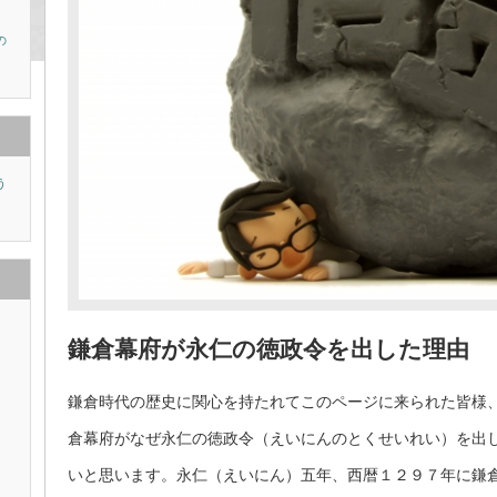
の
う
り
鎌倉幕府が永仁の徳政令を出した理由
鎌倉時代の歴史に関心を持たれてこのページに来られた皆様
倉幕府がなぜ永仁の徳政令（えいにんのとくせいれい）を出
いと思います。永仁（えいにん）五年、西暦１２９７年に鎌