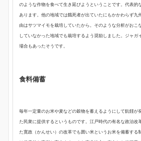
のような作物を食べて生き延びようということです。代表的
あります。他の地域では餓死者が出ていたにもかかわらず九
由はサツマイモを栽培していたから。そのような分析がおこ
していなかった地域でも栽培するよう奨励しました。ジャガ
場合もあったそうです。
食料備蓄
毎年一定量のお米や麦などの穀物を蓄えるようにして飢饉が
た民衆に提供するというものです。江戸時代の有名な政治改
た寛政（かんせい）の改革でも囲い米というお米を備蓄する