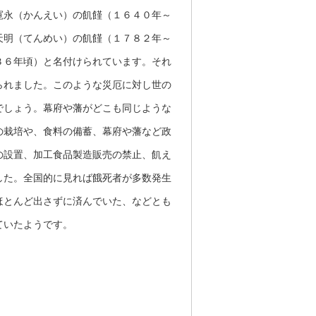
寛永（かんえい）の飢饉（１６４０年～
天明（てんめい）の飢饉（１７８２年～
３６年頃）と名付けられています。それ
られました。このような災厄に対し世の
でしょう。幕府や藩がどこも同じような
の栽培や、食料の備蓄、幕府や藩など政
の設置、加工食品製造販売の禁止、飢え
した。全国的に見れば餓死者が多数発生
ほとんど出さずに済んでいた、などとも
ていたようです。