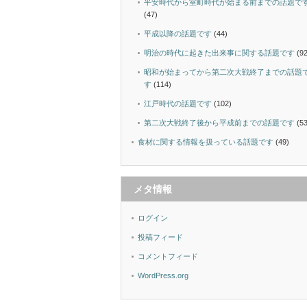
平安時代から室町時代が始まる前までの話題で
(47)
平成以降の話題です
(44)
明治の時代に起きた出来事に関する話題です
(92
昭和が始まってから第二次大戦終了までの話題
す
(114)
江戸時代の話題です
(102)
第二次大戦終了後から平成前までの話題です
(53
食材に関する情報を扱っている話題です
(49)
メタ情報
ログイン
投稿フィード
コメントフィード
WordPress.org