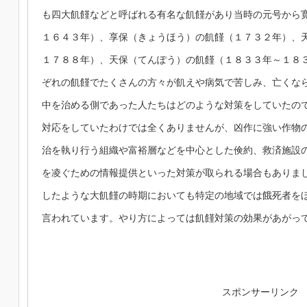
も四大飢饉などと呼ばれる有名な飢饉があり当時の元号から
１６４３年）、享保（きょうほう）の飢饉（１７３２年）、
１７８８年）、天保（てんぽう）の飢饉（１８３３年～１８
ぞれの飢饉でたくさんの方々が飢えや病気で苦しみ、亡くな
中を治める側であった人たちはどのような対策をしていたの
対応をしていたわけでは全くありませんが、凶作に強い作物
治を執り行う組織や富裕層などを中心とした倹約、救済施設
を凌ぐための情報提供といった対策が取られる場合もありま
したような大飢饉の時期においても特定の地域では餓死者を
言われています。やり方によっては飢饉対策の効果があがっ
スポンサーリンク