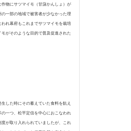
な作物にサツマイモ（甘藷かんしょ）が
州の一部の地域で被害者が少なかった理
なわれ幕府もこれまでサツマイモを栽培
イモがそのような目的で普及促進された
発生した時にその蓄えていた食料を飢え
革の一つ、松平定信を中心におこなわれ
制度が取り入れられていましたが、これ