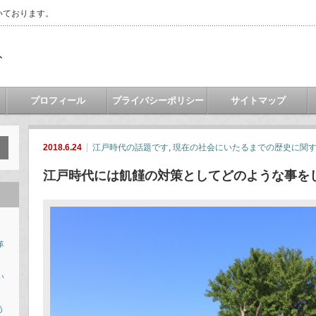
いております。
ト
プロフィール
プライバシーポリシー
サイトマップ
2018.6.24
江戸時代の話題です
,
現在の社会にいたるまでの歴史に関
江戸時代には飢饉の対策としてどのような事を
革
い
う