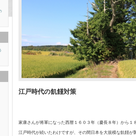
の
う
り
江戸時代の飢饉対策
家康さんが将軍になった西暦１６０３年（慶長８年）から１
江戸時代が続いたわけですが、その間日本を大規模な飢饉が