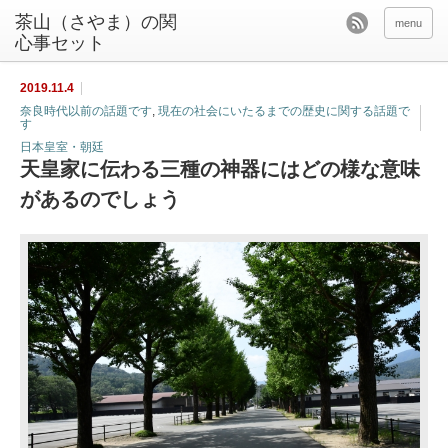
茶山（さやま）の関
menu
心事セット
2019.11.4
奈良時代以前の話題です
,
現在の社会にいたるまでの歴史に関する話題で
す
日本皇室・朝廷
天皇家に伝わる三種の神器にはどの様な意味
があるのでしょう