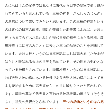
んにちは！この記事では私なりに古代から日本の皇室で受け継が
れてきていると言われている「三種の神器 さんしゅのじんぎ」
の意味について書いてみたいと思います。この三種の神器という
のは古代の日本の政権、朝廷が作成した歴史書によれば、天照大
神（あまてらすおおみかみ）が歴代皇室の祖先にあたる神様、瓊
瓊杵尊（ににぎのみこと）に授けた三つの品物のことを意味して
います。天照大神というのは日本神話によれば高天原（たかまが
はら）と呼ばれる天上の世界を治めている、その世界の中心とな
っている神様とされています。瓊瓊杵尊というのは日本神話によ
れば天照大神の孫にあたる神様であり天照大神の指示によって日
本を統治するために高天原からこの世に降り立ったと言われてい
ます。瓊瓊杵尊は初代天皇と言われる神武天皇の曽祖父（そうそ
ふ）、祖父の父親だとされています。
三つの品物というのは八咫