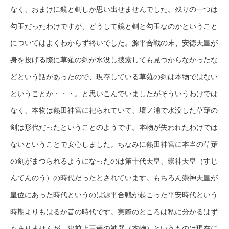
なく、おまけに鏡と剣しか思い出せませんでした。残りの一つは
勾玉だったわけですが、どうして鏡と剣と勾玉なのかということ
についてはよくわからず終いでした。源平合戦の末、安徳天皇が
身を投げる際に草薙の剣が水没し捜索しても見つからなかったな
どという話があったので、現存している草薙の剣は本物ではない
ということか・・・。と思いこんでいましたがそういうわけでは
なく、本物は熱田神宮に祀られていて、壇ノ浦で水没した草薙の
剣は形代だったということのようです。本物が失われたわけでは
ないということで安心しました。ちなみに熱田神宮に本当の草薙
の剣がまつられるようになったのは第十代天皇、崇神天皇（すじ
んてんのう）の時代だったとされています。もちろん崇神天皇が
皇位にあった時代というのは源平合戦が起こった平安時代という
時期よりもはるか昔の時代です。実際のところは私に分かるはず
もありませんが、建前上三種の神器（本物）というものは現在に