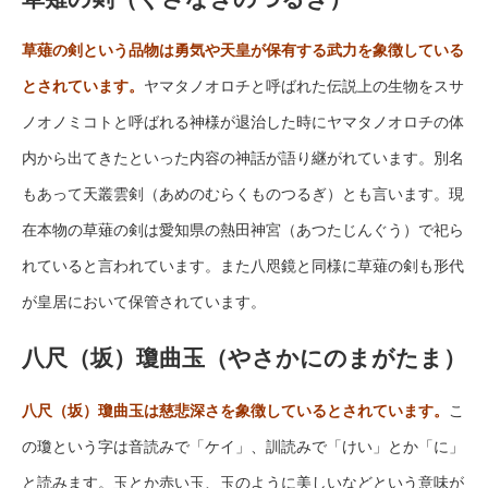
草薙の剣という品物は勇気や天皇が保有する武力を象徴している
とされています。
ヤマタノオロチと呼ばれた伝説上の生物をスサ
ノオノミコトと呼ばれる神様が退治した時にヤマタノオロチの体
内から出てきたといった内容の神話が語り継がれています。別名
もあって天叢雲剣（あめのむらくものつるぎ）とも言います。現
在本物の草薙の剣は愛知県の熱田神宮（あつたじんぐう）で祀ら
れていると言われています。また八咫鏡と同様に草薙の剣も形代
が皇居において保管されています。
八尺（坂）瓊曲玉（やさかにのまがたま）
八尺（坂）瓊曲玉は慈悲深さを象徴しているとされています。
こ
の瓊という字は音読みで「ケイ」、訓読みで「けい」とか「に」
と読みます。玉とか赤い玉、玉のように美しいなどという意味が