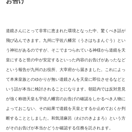
お告げ
道鏡さんにとって非常に恵まれた環境となった中、驚くべき話が
飛び込んできます。九州に宇佐八幡宮（うさはちまんぐう）とい
う神社があるのですが、そこでまつられている神様から道鏡を天
皇にすると世の中が安定するといった内容のお告げがあったなど
という報告が九州のお役所、大宰府から届きました。これによっ
て本来皇族とのゆかりが無い道鏡さんを天皇に即位させるなどと
いう話が本当に検討されることになります。朝廷内では反対意見
が強く称徳天皇も宇佐八幡宮のお告げの確認をしかるべき人物に
よっておこない、その結果で道鏡を天皇とするか止めておくか判
断することとしました。和気清麻呂（わけのきよまろ）という方
がそのお告げが本当かどうか確認する任務を託されます。