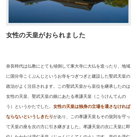
女性の天皇がおられました
奈良時代は仏教にとても傾倒して東大寺に大仏を造ったり、地域
に国分寺こくぶんじというお寺をつぎつぎと建設した聖武天皇の
政治がよく注目されます。この聖武天皇から皇位を継承したのは
女性の天皇、聖武天皇の娘にあたる孝謙天皇（こうけんてんの
う）というかたでした。
女性の天皇は独身の立場を通さなければ
ならないというしきたり
があり、この孝謙天皇もその規則を守っ
て天皇の座を次の方に引き継ぎました。孝謙天皇の次に天皇に即
位したかたは淳仁天皇（じゅんにんてんのう）です。皇位を淳仁