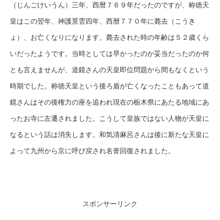
（じんごけいうん）三年、西暦７６９年だったのですが、称徳天
皇はこの翌年、神護景雲四年、西暦７７０年に薨去（こうき
ょ）、お亡くなりになります。薨去された時の年齢は５２歳くら
いだったようです。当時としては早かったのか妥当だったのか何
とも言えませんが、道鏡さんの天皇即位問題から間もなくという
時期でした。称徳天皇という後ろ盾が亡くなったこともあって道
鏡さんはその後権力の座を追われ現在の栃木県にあたる地域にあ
ったお寺に左遷されました。こうして皇族ではない人物が天皇に
なるという話は消失します。和気清麻呂さんは後に新たな天皇に
よって九州から京に呼び戻され名誉回復されました。
スポンサーリンク