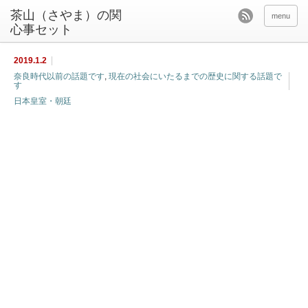
茶山（さやま）の関
menu
心事セット
2019.1.2
奈良時代以前の話題です
,
現在の社会にいたるまでの歴史に関する話題で
す
日本皇室・朝廷