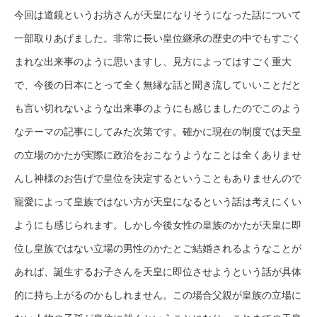
今回は道鏡というお坊さんが天皇になりそうになった話について
一部取りあげました。非常に長い皇位継承の歴史の中でもすごく
まれな出来事のように思いますし、見方によってはすごく重大
で、今後の日本にとって全く無縁な話と聞き流していいことだと
も言い切れないような出来事のようにも感じましたのでこのよう
なテーマの記事にしてみた次第です。確かに現在の制度では天皇
の立場のかたが実際に政治をおこなうようなことは全くありませ
んし神様のお告げで皇位を決定するということもありませんので
寵愛によって皇族ではない方が天皇になるという話は考えにくい
ようにも感じられます。しかし今後女性の皇族のかたが天皇に即
位し皇族ではない立場の男性のかたとご結婚されるようなことが
あれば、誕生するお子さんを天皇に即位させようという話が具体
的に持ち上がるのかもしれません。この場合父親が皇族の立場に