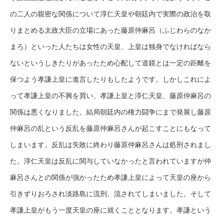
の二人の親密な関係について淳仁天皇や朝廷内で実際の政治を取
りまとめる太政大臣の立場にあった藤原仲麻呂（ふじわらのなか
まろ）といった人たちは女性の天皇、上皇は独身でなければなら
ないというしきたりがあったため心配して道鏡とは一定の距離を
保つよう孝謙上皇に進言したりもしたようです。しかしこれによ
って孝謙上皇の不興を買い、孝謙上皇と淳仁天皇、藤原仲麻呂の
関係は悪くなりました。結局朝廷内の権力闘争にまで発展し藤原
仲麻呂の乱という反乱を藤原仲麻呂さんが起こすことにもなって
しまいます。反乱は失敗に終わり藤原仲麻呂さんは処刑されまし
た。淳仁天皇は反乱に関与していなかったと言われていますが仲
麻呂さんとの関係が強かったため孝謙上皇によって天皇の座から
引きずりおろされ淡路島に流刑、流されてしまいました。そして
孝謙上皇がもう一度天皇の座に就くこととなります。孝謙という