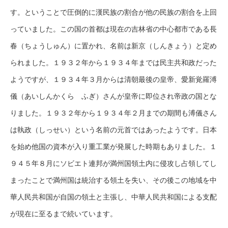
す。ということで圧倒的に漢民族の割合が他の民族の割合を上回
っていました。この国の首都は現在の吉林省の中心都市である長
春（ちょうしゅん）に置かれ、名前は新京（しんきょう）と定め
られました。１９３２年から１９３４年までは民主共和政だった
ようですが、１９３４年３月からは清朝最後の皇帝、愛新覚羅溥
儀（あいしんかくら ふぎ）さんが皇帝に即位され帝政の国とな
りました。１９３２年から１９３４年２月までの期間も溥儀さん
は執政（しっせい）という名前の元首ではあったようです。日本
を始め他国の資本が入り重工業が発展した時期もありました。１
９４５年８月にソビエト連邦が満州国領土内に侵攻し占領してし
まったことで満州国は統治する領土を失い、その後この地域を中
華人民共和国が自国の領土と主張し、中華人民共和国による支配
が現在に至るまで続いています。