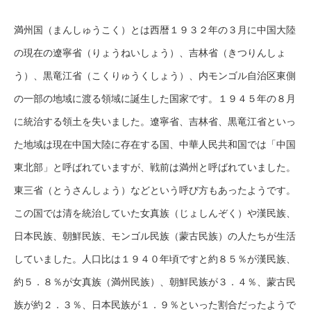
満州国（まんしゅうこく）とは西暦１９３２年の３月に中国大陸
の現在の遼寧省（りょうねいしょう）、吉林省（きつりんしょ
う）、黒竜江省（こくりゅうくしょう）、内モンゴル自治区東側
の一部の地域に渡る領域に誕生した国家です。１９４５年の８月
に統治する領土を失いました。遼寧省、吉林省、黒竜江省といっ
た地域は現在中国大陸に存在する国、中華人民共和国では「中国
東北部」と呼ばれていますが、戦前は満州と呼ばれていました。
東三省（とうさんしょう）などという呼び方もあったようです。
この国では清を統治していた女真族（じょしんぞく）や漢民族、
日本民族、朝鮮民族、モンゴル民族（蒙古民族）の人たちが生活
していました。人口比は１９４０年頃ですと約８５％が漢民族、
約５．８％が女真族（満州民族）、朝鮮民族が３．４％、蒙古民
族が約２．３％、日本民族が１．９％といった割合だったようで