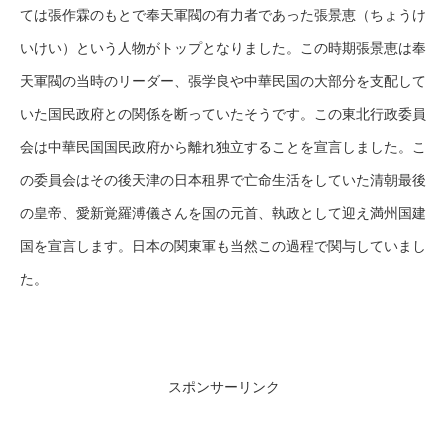
ては張作霖のもとで奉天軍閥の有力者であった張景恵（ちょうけ
いけい）という人物がトップとなりました。この時期張景恵は奉
天軍閥の当時のリーダー、張学良や中華民国の大部分を支配して
いた国民政府との関係を断っていたそうです。この東北行政委員
会は中華民国国民政府から離れ独立することを宣言しました。こ
の委員会はその後天津の日本租界で亡命生活をしていた清朝最後
の皇帝、愛新覚羅溥儀さんを国の元首、執政として迎え満州国建
国を宣言します。日本の関東軍も当然この過程で関与していまし
た。
スポンサーリンク