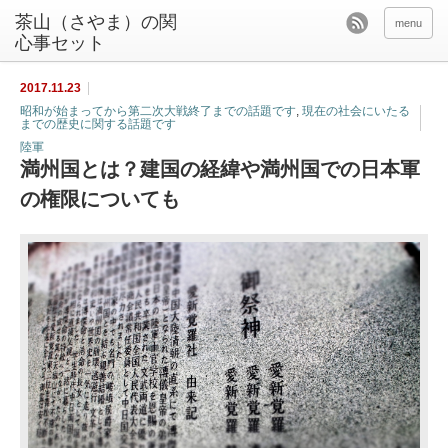
茶山（さやま）の関
menu
心事セット
2017.11.23
昭和が始まってから第二次大戦終了までの話題です
,
現在の社会にいたる
までの歴史に関する話題です
陸軍
満州国とは？建国の経緯や満州国での日本軍
の権限についても