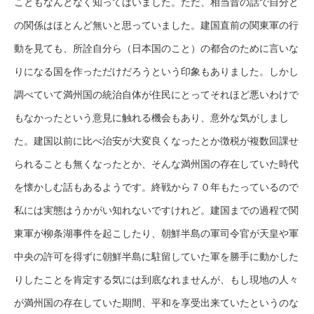
こともなんとなく知ってはいました。ただ、相当昔の話で自分と
の関係はほとんど無いと思っていました。建国直前の関東軍の行
動を見ても、所詮自分ら（日本国のこと）の都合のために言いな
りになる国を作っただけだろうという印象もありました。しかし
調べていて満州国の統治自体が住民にとってそれほど悪いわけで
もなかったという意見に触れる機会もあり、意外な気がしまし
た。建国以前に比べ治安が大変良くなったとか徴税が複数回課せ
られることも無くなったとか、そんな満州国の存在していた時代
を懐かしむ話もあるようです。終戦から７０年もたっているので
私には実態はうかがい知れないですけれど。建国までの過程で関
東軍が柳条湖事件を起こしたり、朝鮮半島の軍司令官が天皇や軍
中央の許可を得ずに朝鮮半島に駐留していた軍を勝手に動かした
りしたことを肯定する気には到底なれませんが、もし現地の人々
が満州国の存在していた期間、平和を享受出来ていたというのな