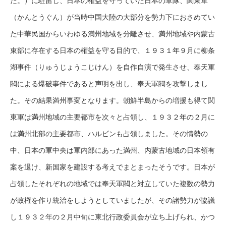
た。）に駐留し、日本の権益を守っていた日本の軍隊、関東軍
（かんとうぐん）が当時中国大陸の大部分を勢力下におさめてい
た中華民国からいわゆる満州地域を分離させ、満州地域や内蒙古
東部に存在する日本の権益を守る目的で、１９３１年９月に柳条
湖事件（りゅうじょうこじけん）を自作自演で発生させ、奉天軍
閥による爆破事件であると声明を出し、奉天軍閥を攻撃しまし
た。その結果満州事変となります。朝鮮半島からの増援も得て関
東軍は満州地域の主要都市を次々と占領し、１９３２年の２月に
は満州北部の主要都市、ハルビンも占領しました。その情勢の
中、日本の軍中央は軍内部にあった満州、内蒙古地域の日本領有
案を退け、新国家を建設する考えでまとまったそうです。日本が
占領したそれぞれの地域では奉天軍閥と対立していた複数の勢力
が政権を作り統治をしようとしていましたが、その諸勢力が協議
し１９３２年の２月中旬に東北行政委員会が立ち上げられ、かつ