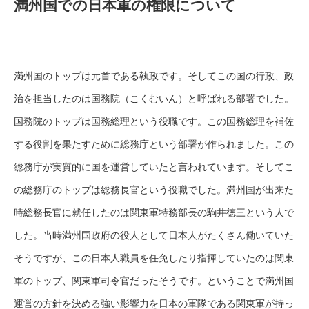
満州国での日本軍の権限について
満州国のトップは元首である執政です。そしてこの国の行政、政
治を担当したのは国務院（こくむいん）と呼ばれる部署でした。
国務院のトップは国務総理という役職です。この国務総理を補佐
する役割を果たすために総務庁という部署が作られました。この
総務庁が実質的に国を運営していたと言われています。そしてこ
の総務庁のトップは総務長官という役職でした。満州国が出来た
時総務長官に就任したのは関東軍特務部長の駒井徳三という人で
した。当時満州国政府の役人として日本人がたくさん働いていた
そうですが、この日本人職員を任免したり指揮していたのは関東
軍のトップ、関東軍司令官だったそうです。ということで満州国
運営の方針を決める強い影響力を日本の軍隊である関東軍が持っ