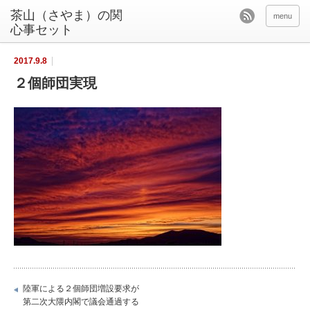
茶山（さやま）の関
menu
心事セット
2017.9.8
２個師団実現
陸軍による２個師団増設要求が
第二次大隈内閣で議会通過する