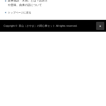
故事成語「木鶏」とは？読み方
や意味、由来の話について
トップページに戻る
Copyright ©
茶山（さやま）の関心事セット
All rights reserved.