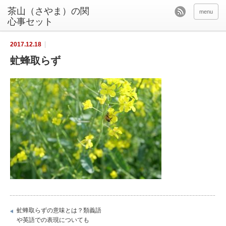
茶山（さやま）の関
menu
心事セット
2017.12.18
虻蜂取らず
虻蜂取らずの意味とは？類義語
や英語での表現についても