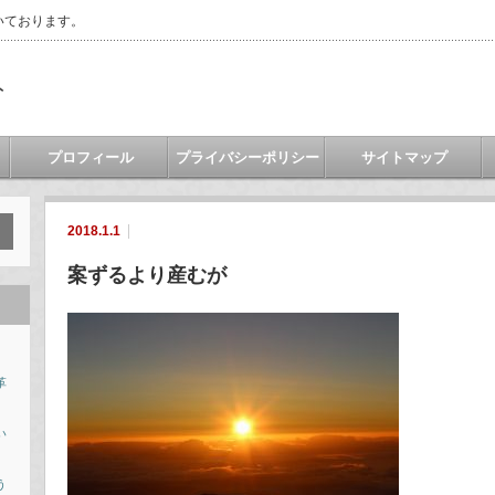
いております。
ト
プロフィール
プライバシーポリシー
サイトマップ
2018.1.1
案ずるより産むが
革
い
う