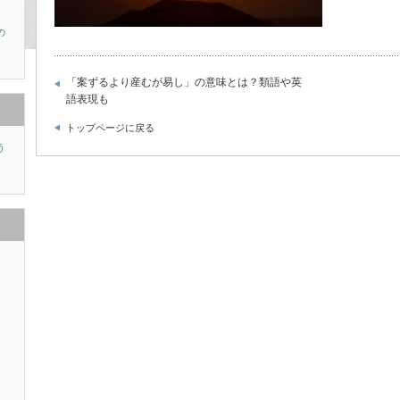
の
「案ずるより産むが易し」の意味とは？類語や英
語表現も
トップページに戻る
う
り