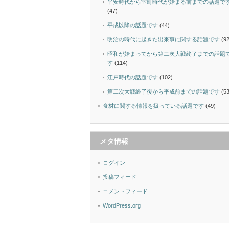
平安時代から室町時代が始まる前までの話題で
(47)
平成以降の話題です
(44)
明治の時代に起きた出来事に関する話題です
(92
昭和が始まってから第二次大戦終了までの話題
す
(114)
江戸時代の話題です
(102)
第二次大戦終了後から平成前までの話題です
(53
食材に関する情報を扱っている話題です
(49)
メタ情報
ログイン
投稿フィード
コメントフィード
WordPress.org