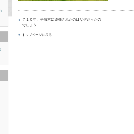
の
７１０年、平城京に遷都されたのはなぜだったの
でしょう
トップページに戻る
う
り