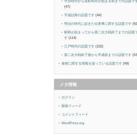
平安時代から室町時代が始まる前までの話題で
(47)
平成以降の話題です
(44)
明治の時代に起きた出来事に関する話題です
(92
昭和が始まってから第二次大戦終了までの話題
す
(114)
江戸時代の話題です
(102)
第二次大戦終了後から平成前までの話題です
(53
食材に関する情報を扱っている話題です
(49)
メタ情報
ログイン
投稿フィード
コメントフィード
WordPress.org