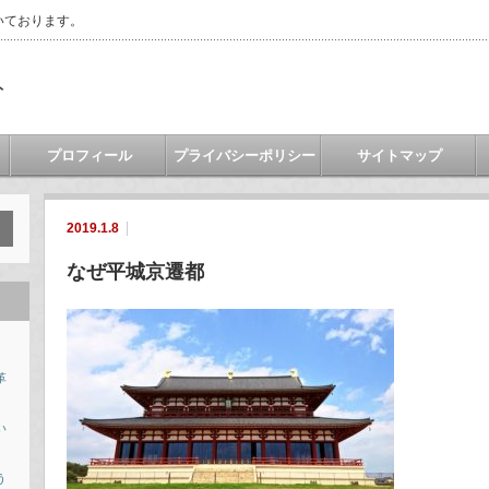
いております。
ト
プロフィール
プライバシーポリシー
サイトマップ
2019.1.8
なぜ平城京遷都
革
い
う