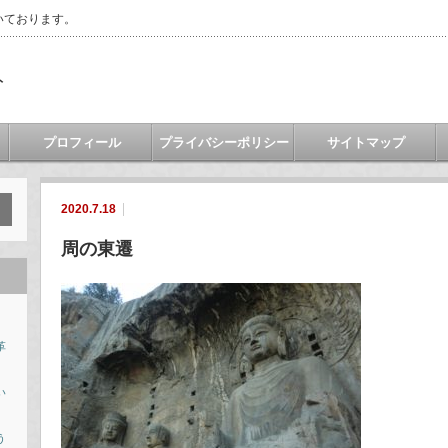
いております。
ト
プロフィール
プライバシーポリシー
サイトマップ
2020.7.18
周の東遷
革
い
う