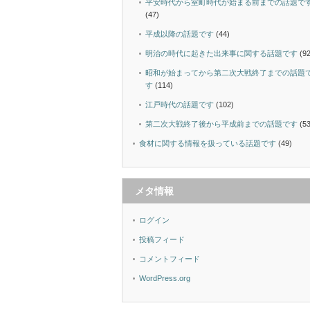
平安時代から室町時代が始まる前までの話題で
(47)
平成以降の話題です
(44)
明治の時代に起きた出来事に関する話題です
(92
昭和が始まってから第二次大戦終了までの話題
す
(114)
江戸時代の話題です
(102)
第二次大戦終了後から平成前までの話題です
(53
食材に関する情報を扱っている話題です
(49)
メタ情報
ログイン
投稿フィード
コメントフィード
WordPress.org