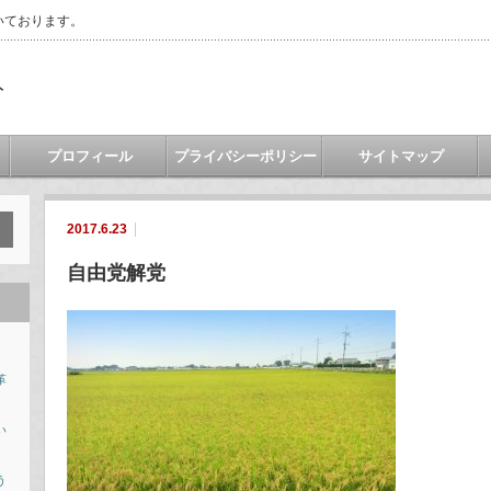
いております。
ト
プロフィール
プライバシーポリシー
サイトマップ
2017.6.23
自由党解党
革
い
う