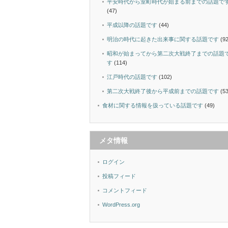
平安時代から室町時代が始まる前までの話題で
(47)
平成以降の話題です
(44)
明治の時代に起きた出来事に関する話題です
(92
昭和が始まってから第二次大戦終了までの話題
す
(114)
江戸時代の話題です
(102)
第二次大戦終了後から平成前までの話題です
(53
食材に関する情報を扱っている話題です
(49)
メタ情報
ログイン
投稿フィード
コメントフィード
WordPress.org