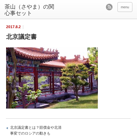
茶山（さやま）の関
menu
心事セット
2017.8.2
北京議定書
北京議定書とは？賠償金や北清
事変でのロシアの動きも