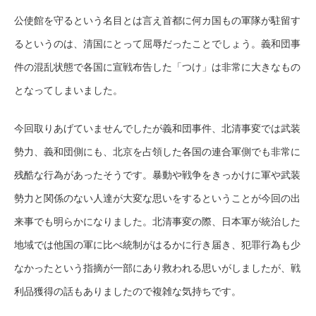
公使館を守るという名目とは言え首都に何カ国もの軍隊が駐留す
るというのは、清国にとって屈辱だったことでしょう。義和団事
件の混乱状態で各国に宣戦布告した「つけ」は非常に大きなもの
となってしまいました。
今回取りあげていませんでしたが義和団事件、北清事変では武装
勢力、義和団側にも、北京を占領した各国の連合軍側でも非常に
残酷な行為があったそうです。暴動や戦争をきっかけに軍や武装
勢力と関係のない人達が大変な思いをするということが今回の出
来事でも明らかになりました。北清事変の際、日本軍が統治した
地域では他国の軍に比べ統制がはるかに行き届き、犯罪行為も少
なかったという指摘が一部にあり救われる思いがしましたが、戦
利品獲得の話もありましたので複雑な気持ちです。