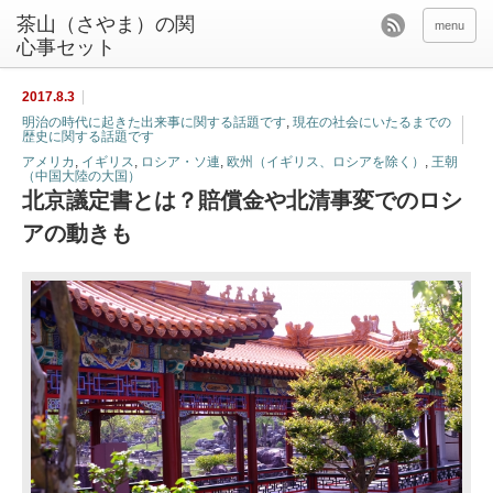
茶山（さやま）の関
menu
心事セット
2017.8.3
明治の時代に起きた出来事に関する話題です
,
現在の社会にいたるまでの
歴史に関する話題です
アメリカ
,
イギリス
,
ロシア・ソ連
,
欧州（イギリス、ロシアを除く）
,
王朝
（中国大陸の大国）
北京議定書とは？賠償金や北清事変でのロシ
アの動きも