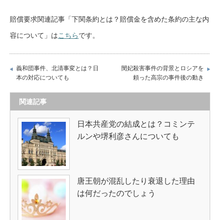
賠償要求関連記事「下関条約とは？賠償金を含めた条約の主な内
容について」は
こちら
です。
義和団事件、北清事変とは？日
閔妃殺害事件の背景とロシアを
本の対応についても
頼った高宗の事件後の動き
関連記事
日本共産党の結成とは？コミンテ
ルンや堺利彦さんについても
唐王朝が混乱したり衰退した理由
は何だったのでしょう