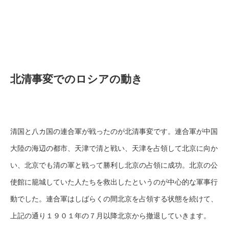
北清事変でのロシアの動き
清国と八カ国の連合軍が戦ったのが北清事変です。連合軍が中国
大陸の海辺の都市、天津で清と戦い、天津を占領して北京に向か
い、北京でも清の軍と戦って勝利し北京の占領に成功。北京の公
使館に籠城していた人たちを救出したというのが中心的な軍事行
動でした。連合軍はしばらくの間北京を占領する状態を続けて、
上記の通り１９０１年の７月以降北京から撤退していきます。