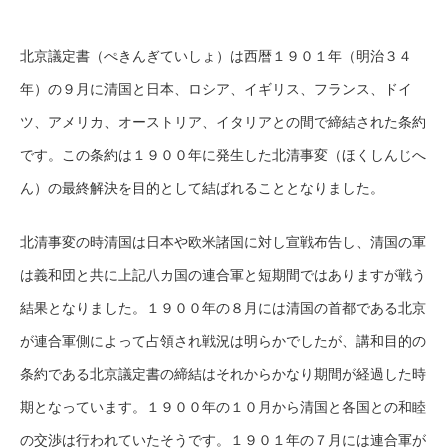
北京議定書（ぺきんぎていしょ）は西暦１９０１年（明治３４
年）の９月に清国と日本、ロシア、イギリス、フランス、ドイ
ツ、アメリカ、オーストリア、イタリアとの間で締結された条約
です。この条約は１９００年に発生した北清事変（ほくしんじへ
ん）の最終解決を目的として結ばれることとなりました。
北清事変の時清国は日本や欧米諸国に対し宣戦布告し、清国の軍
は義和団と共に上記八カ国の連合軍と短期間ではありますが戦う
結果となりました。１９００年の８月には清国の首都である北京
が連合軍側によって占領され戦況は明らかでしたが、講和目的の
条約である北京議定書の締結はそれからかなり期間が経過した時
期となっています。１９００年の１０月から清国と各国との和睦
の交渉は行われていたそうです。１９０１年の７月には連合軍が