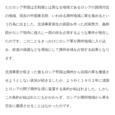
ただロシア帝国は主戦場とは異なる地域であるロシアの国境付近
の地域、現在の中国東北部、いわゆる満州地域に軍を進めるとい
う行為に出ました。北清事変発生の原因を作った武装勢力、義和
団がロシア領内に侵入し一部の街を占領するような事件が発生し
たのです。このことをきっかけにロシア軍が満州地域に入り込
み、鉄道の保護などを理由にして満州全域を占領する結果となり
ます。
北清事変が収まった後もロシア帝国は満州から自国の軍を撤退さ
せようとしない状況が続きましたが、ようやく１９０２年に清国
とロシアの間で満州を清に返還する条約が結ばれました。しかし
この条約が結ばれたにもかかわらず、ロシアが満州地域から軍を
完全に撤退させることはなかったのです。