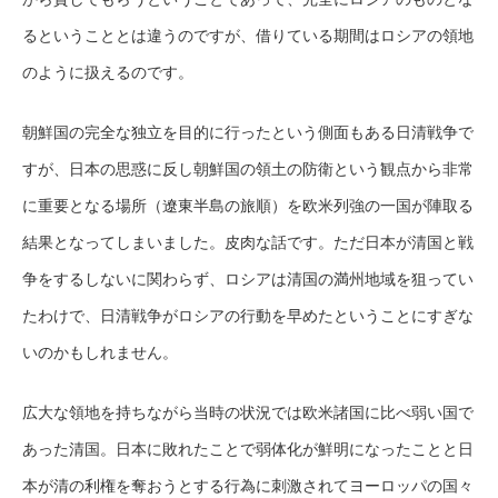
るということとは違うのですが、借りている期間はロシアの領地
のように扱えるのです。
朝鮮国の完全な独立を目的に行ったという側面もある日清戦争で
すが、日本の思惑に反し朝鮮国の領土の防衛という観点から非常
に重要となる場所（遼東半島の旅順）を欧米列強の一国が陣取る
結果となってしまいました。皮肉な話です。ただ日本が清国と戦
争をするしないに関わらず、ロシアは清国の満州地域を狙ってい
たわけで、日清戦争がロシアの行動を早めたということにすぎな
いのかもしれません。
広大な領地を持ちながら当時の状況では欧米諸国に比べ弱い国で
あった清国。日本に敗れたことで弱体化が鮮明になったことと日
本が清の利権を奪おうとする行為に刺激されてヨーロッパの国々