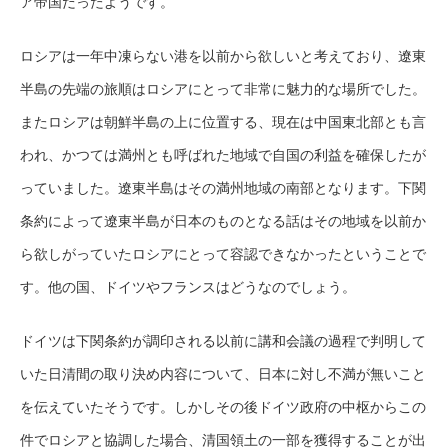
ア帝国だったようです。
ロシアは一年中凍らない港を以前から欲しいと考えており、遼東
半島の先端の旅順はロシアにとって非常に魅力的な場所でした。
またロシアは朝鮮半島の上に位置する、現在は中国東北部とも言
われ、かつては満州とも呼ばれた地域で自国の利益を確保したが
っていました。遼東半島はその満州地域の南部となります。下関
条約によって遼東半島が日本のものとなる話はその地域を以前か
ら欲しがっていたロシアにとって容認できなかったということで
す。他の国、ドイツやフランスはどうなのでしょう。
ドイツは下関条約が調印される以前に講和会議の過程で判明して
いた日清間の取り決め内容について、日本に対し不満が無いこと
を伝えていたそうです。しかしその後ドイツ政府の中枢からこの
件でロシアと協調した場合、清国領土の一部を獲得することが出