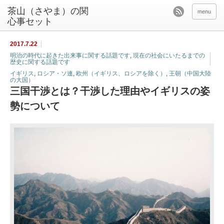
茶山（さやま）の関
menu
心事セット
2017.7.22
明治の時代に起きた出来事に関する話題です
,
現在の社会にいたるまでの
歴史に関する話題です
イギリス
,
ロシア・ソ連
,
欧州（イギリス、ロシアを除く）
,
王朝（中国大陸
の大国）
三国干渉とは？干渉した理由やイギリスの姿
勢について