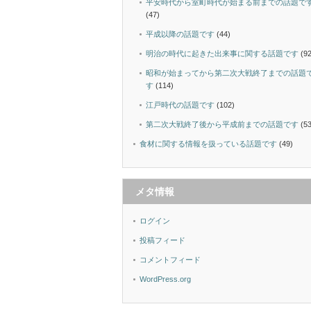
平安時代から室町時代が始まる前までの話題で
(47)
平成以降の話題です
(44)
明治の時代に起きた出来事に関する話題です
(92
昭和が始まってから第二次大戦終了までの話題
す
(114)
江戸時代の話題です
(102)
第二次大戦終了後から平成前までの話題です
(53
食材に関する情報を扱っている話題です
(49)
メタ情報
ログイン
投稿フィード
コメントフィード
WordPress.org