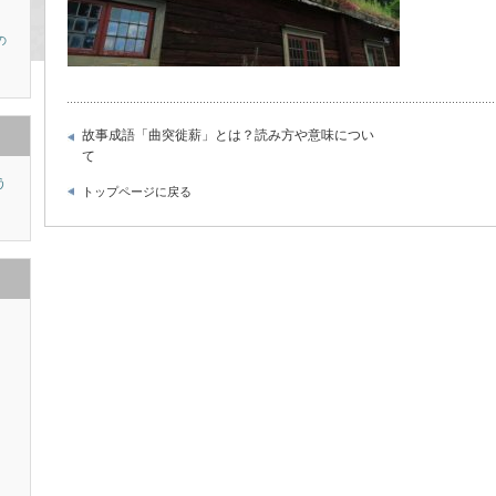
の
故事成語「曲突徙薪」とは？読み方や意味につい
て
う
トップページに戻る
り