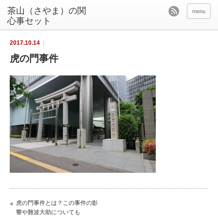
茶山（さやま）の関
menu
心事セット
2017.10.14
虎の門事件
虎の門事件とは？この事件の影
響や難波大助についても