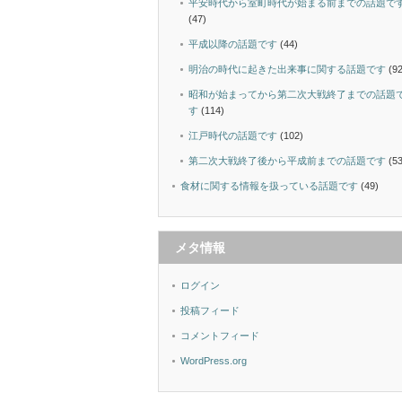
平安時代から室町時代が始まる前までの話題で
(47)
平成以降の話題です
(44)
明治の時代に起きた出来事に関する話題です
(92
昭和が始まってから第二次大戦終了までの話題
す
(114)
江戸時代の話題です
(102)
第二次大戦終了後から平成前までの話題です
(53
食材に関する情報を扱っている話題です
(49)
メタ情報
ログイン
投稿フィード
コメントフィード
WordPress.org