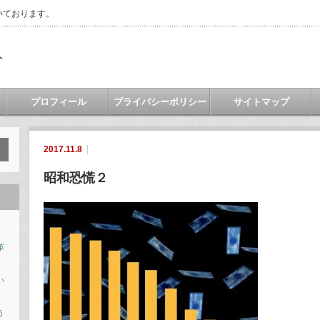
いております。
ト
プロフィール
プライバシーポリシー
サイトマップ
2017.11.8
昭和恐慌２
革
い
う