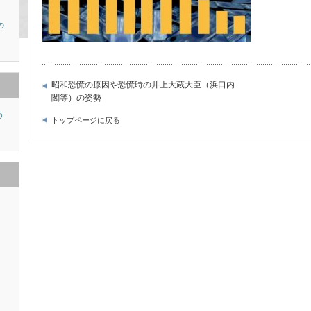
の
昭和恐慌の原因や恐慌時の井上大蔵大臣（浜口内
閣等）の姿勢
う
トップページに戻る
り