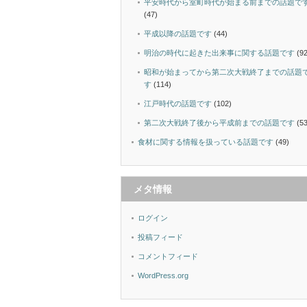
平安時代から室町時代が始まる前までの話題で
(47)
平成以降の話題です
(44)
明治の時代に起きた出来事に関する話題です
(92
昭和が始まってから第二次大戦終了までの話題
す
(114)
江戸時代の話題です
(102)
第二次大戦終了後から平成前までの話題です
(53
食材に関する情報を扱っている話題です
(49)
メタ情報
ログイン
投稿フィード
コメントフィード
WordPress.org