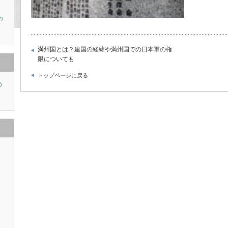
の
満州国とは？建国の経緯や満州国での日本軍の権
限についても
トップページに戻る
う
り