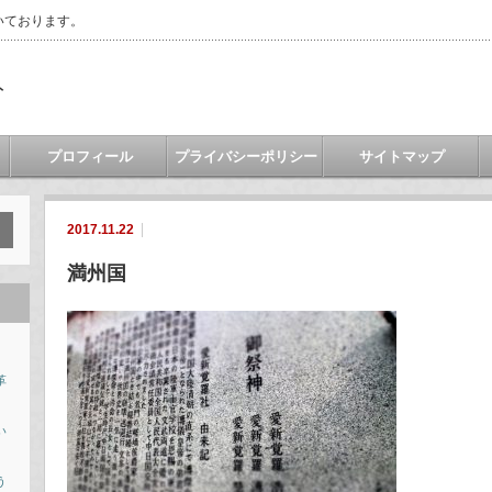
いております。
ト
プロフィール
プライバシーポリシー
サイトマップ
2017.11.22
満州国
革
い
う