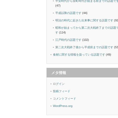
平安時代から室町時代が始まる前までの話題で
(47)
平成以降の話題です
(44)
明治の時代に起きた出来事に関する話題です
(92
昭和が始まってから第二次大戦終了までの話題
す
(114)
江戸時代の話題です
(102)
第二次大戦終了後から平成前までの話題です
(53
食材に関する情報を扱っている話題です
(49)
メタ情報
ログイン
投稿フィード
コメントフィード
WordPress.org