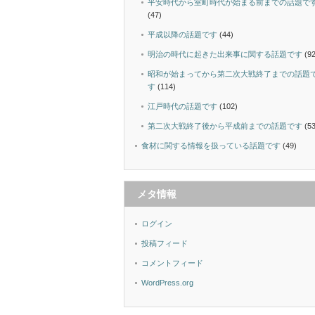
平安時代から室町時代が始まる前までの話題で
(47)
平成以降の話題です
(44)
明治の時代に起きた出来事に関する話題です
(92
昭和が始まってから第二次大戦終了までの話題
す
(114)
江戸時代の話題です
(102)
第二次大戦終了後から平成前までの話題です
(53
食材に関する情報を扱っている話題です
(49)
メタ情報
ログイン
投稿フィード
コメントフィード
WordPress.org