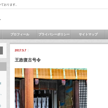
いております。
ト
プロフィール
プライバシーポリシー
サイトマップ
2017.5.7
王政復古号令
革
い
う