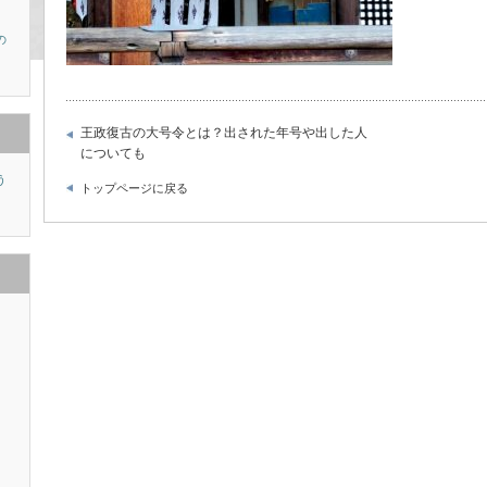
の
王政復古の大号令とは？出された年号や出した人
についても
う
トップページに戻る
り