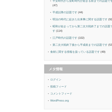
平安時代から室町時代が始まる前までの話題で
(47)
平成以降の話題です
(44)
明治の時代に起きた出来事に関する話題です
(92
昭和が始まってから第二次大戦終了までの話題
す
(114)
江戸時代の話題です
(102)
第二次大戦終了後から平成前までの話題です
(53
食材に関する情報を扱っている話題です
(49)
メタ情報
ログイン
投稿フィード
コメントフィード
WordPress.org