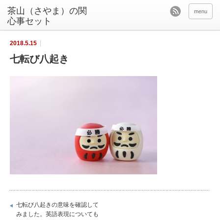
茶山（さやま）の関
menu
心事セット
2018.5.15
七転び八起き
七転び八起きの意味を確認して
みました。英語表現についても