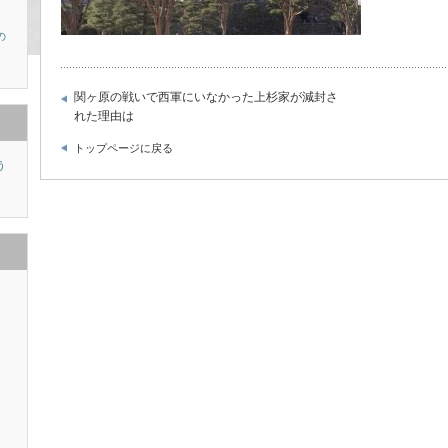
の
関ヶ原の戦いで西軍にいなかった上杉家が減封さ
れた理由は
トップページに戻る
う
り