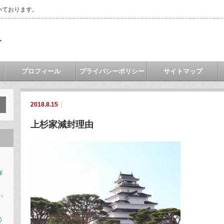
いております。
ト
プロフィール
プライバシーポリシー
サイトマップ
2018.8.15
上杉家減封理由
革
い
う