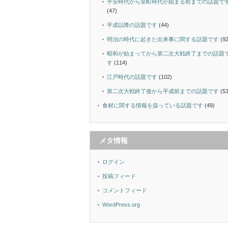
平安時代から室町時代が始まる前までの話題で
(47)
平成以降の話題です
(44)
明治の時代に起きた出来事に関する話題です
(92
昭和が始まってから第二次大戦終了までの話題
す
(114)
江戸時代の話題です
(102)
第二次大戦終了後から平成前までの話題です
(53
食材に関する情報を扱っている話題です
(49)
メタ情報
ログイン
投稿フィード
コメントフィード
WordPress.org