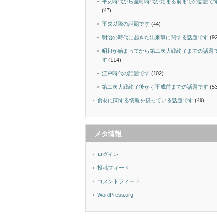
平安時代から室町時代が始まる前までの話題で
(47)
平成以降の話題です
(44)
明治の時代に起きた出来事に関する話題です
(92
昭和が始まってから第二次大戦終了までの話題
す
(114)
江戸時代の話題です
(102)
第二次大戦終了後から平成前までの話題です
(53
食材に関する情報を扱っている話題です
(49)
メタ情報
ログイン
投稿フィード
コメントフィード
WordPress.org