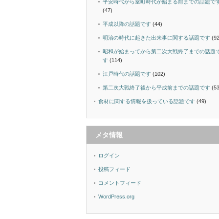
平安時代から室町時代が始まる前までの話題で
(47)
平成以降の話題です
(44)
明治の時代に起きた出来事に関する話題です
(92
昭和が始まってから第二次大戦終了までの話題
す
(114)
江戸時代の話題です
(102)
第二次大戦終了後から平成前までの話題です
(53
食材に関する情報を扱っている話題です
(49)
メタ情報
ログイン
投稿フィード
コメントフィード
WordPress.org