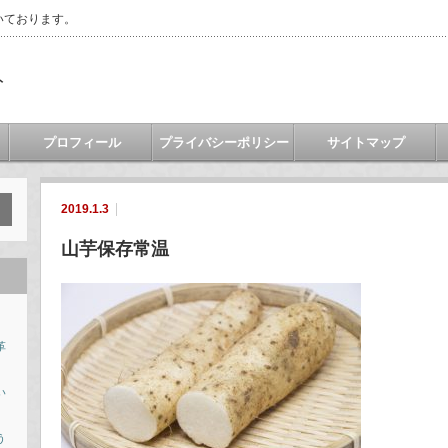
いております。
ト
プロフィール
プライバシーポリシー
サイトマップ
2019.1.3
山芋保存常温
革
い
う