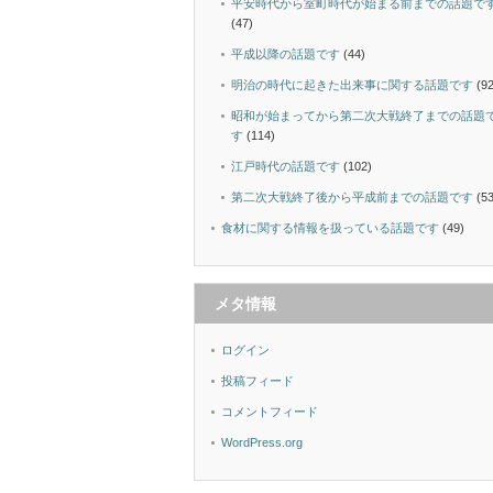
平安時代から室町時代が始まる前までの話題で
(47)
平成以降の話題です
(44)
明治の時代に起きた出来事に関する話題です
(92
昭和が始まってから第二次大戦終了までの話題
す
(114)
江戸時代の話題です
(102)
第二次大戦終了後から平成前までの話題です
(53
食材に関する情報を扱っている話題です
(49)
メタ情報
ログイン
投稿フィード
コメントフィード
WordPress.org