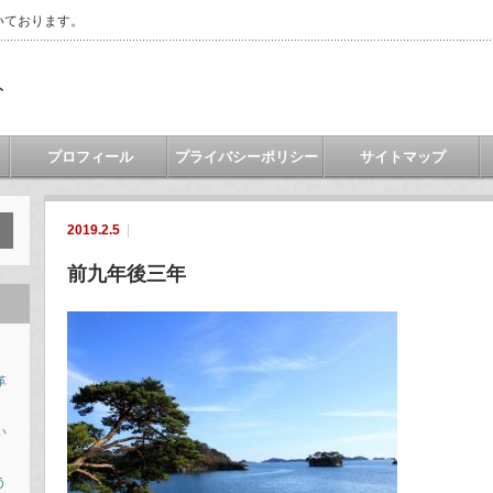
いております。
ト
プロフィール
プライバシーポリシー
サイトマップ
2019.2.5
前九年後三年
革
い
う