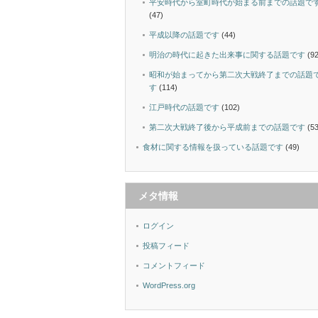
平安時代から室町時代が始まる前までの話題で
(47)
平成以降の話題です
(44)
明治の時代に起きた出来事に関する話題です
(92
昭和が始まってから第二次大戦終了までの話題
す
(114)
江戸時代の話題です
(102)
第二次大戦終了後から平成前までの話題です
(53
食材に関する情報を扱っている話題です
(49)
メタ情報
ログイン
投稿フィード
コメントフィード
WordPress.org