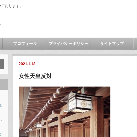
いております。
ト
プロフィール
プライバシーポリシー
サイトマップ
2021.1.18
女性天皇反対
革
い
う