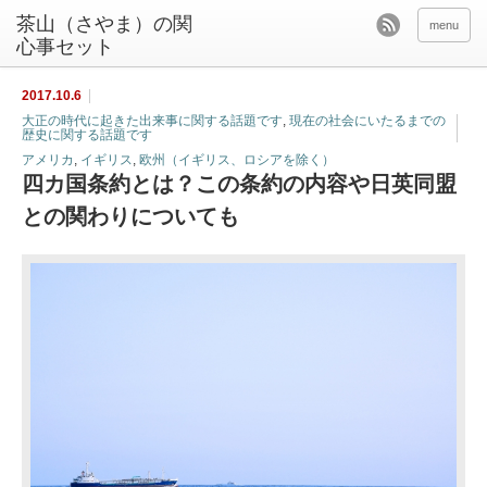
茶山（さやま）の関
menu
心事セット
2017.10.6
大正の時代に起きた出来事に関する話題です
,
現在の社会にいたるまでの
歴史に関する話題です
アメリカ
,
イギリス
,
欧州（イギリス、ロシアを除く）
四カ国条約とは？この条約の内容や日英同盟
との関わりについても