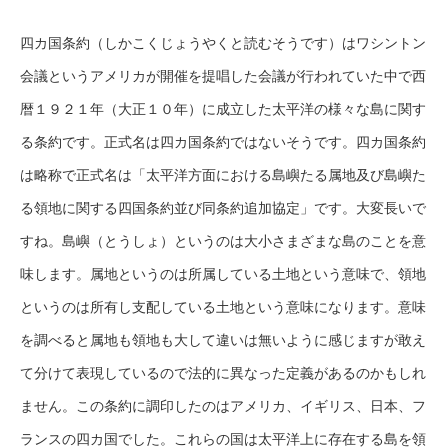
四カ国条約（しかこくじょうやくと読むそうです）はワシントン
会議というアメリカが開催を提唱した会議が行われていた中で西
暦１９２１年（大正１０年）に成立した太平洋の様々な島に関す
る条約です。正式名は四カ国条約ではないそうです。四カ国条約
は略称で正式名は「太平洋方面における島嶼たる属地及び島嶼た
る領地に関する四国条約並び同条約追加協定」です。大変長いで
すね。島嶼（とうしょ）というのは大小さまざまな島のことを意
味します。属地というのは所属している土地という意味で、領地
というのは所有し支配している土地という意味になります。意味
を調べると属地も領地も大して違いは無いように感じますが敢え
て分けて表現しているので法的に異なった定義があるのかもしれ
ません。この条約に調印したのはアメリカ、イギリス、日本、フ
ランスの四カ国でした。これらの国は太平洋上に存在する島を領