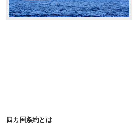
四カ国条約とは