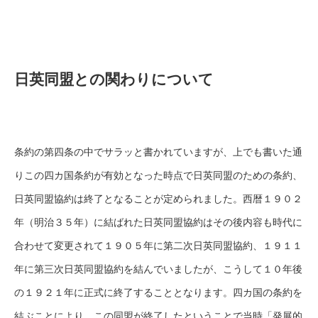
日英同盟との関わりについて
条約の第四条の中でサラッと書かれていますが、上でも書いた通
りこの四カ国条約が有効となった時点で日英同盟のための条約、
日英同盟協約は終了となることが定められました。西暦１９０２
年（明治３５年）に結ばれた日英同盟協約はその後内容も時代に
合わせて変更されて１９０５年に第二次日英同盟協約、１９１１
年に第三次日英同盟協約を結んでいましたが、こうして１０年後
の１９２１年に正式に終了することとなります。四カ国の条約を
結ぶことにより、この同盟が終了したということで当時「発展的