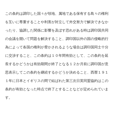
この条約は調印した国々が領地、属地である保有する島々の権利
を互いに尊重することや利害が対立して外交努力で解決できなか
ったり、協調した関係に影響を及ぼす恐れがある時は調印国共同
の会議を開いて問題を解決すること、調印国以外の国の侵略的行
為によって各国の権利が脅かされるような場合は調印国同士十分
に交渉すること、この条約は１０年間有効として、この条約を延
長するかどうかは有効期間が終了となる１２か月前に調印国が意
思表示してこの条約を継続するかどうか決めること、西暦１９１
１年に日本とイギリスの間で結ばれた第三次日英同盟協約はこの
条約が有効となった時点で終了とすることなどが定められていま
す。