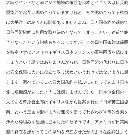
大陸やインドなど南アジア地域の権益を日本とイギリスは日英同
盟協約でお互い認め合っていますけれど、その認め合ってる権益
は太平洋上の島々とは関係ありませんよね。四カ国条約の締結で
日英同盟協約は無用な取り決めとなってしまう、という建前で終
了となったという指摘もあるようですが、この四カ国条約は範囲
を特定せずにアメリカイギリス日本フランスが軍事同盟を結びま
しょうという話ではありませんからね。日英同盟の代わりに日本
の安全保障に大いに役立つ取り決めというわけではないように感
じます。調べていてこの四カ国条約を結ぶにあたってあまり日本
側に危機感があったようには感じませんでした。日本側全権の一
人である幣原喜重郎はイギリス側から提案された「日米英三国協
商」という三国同盟のような連携を断ってわざわざ軍事的要素を
薄めた枠組みを他国に提示したのだそうです。アメリカが日英同
盟の存在を嫌がってこの条約を成立させたかのような論調はよく