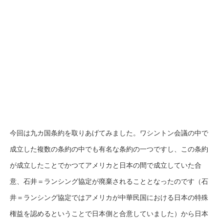
今回は九カ国条約を取りあげてみました。ワシントン会議の中で
成立した複数の条約の中でも有名な条約の一つですし、この条約
が成立したことでかつてアメリカと日本の間で成立していた合
意、石井＝ランシング協定が廃棄されることとなったのです（石
井＝ランシング協定ではアメリカが中華民国における日本の特殊
権益を認めるということで日本側と合意していました）から日本