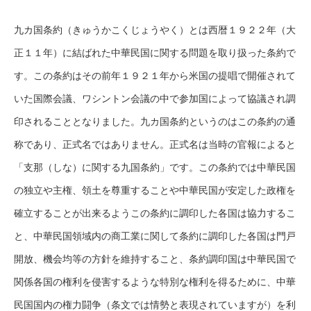
九カ国条約（きゅうかこくじょうやく）とは西暦１９２２年（大
正１１年）に結ばれた中華民国に関する問題を取り扱った条約で
す。この条約はその前年１９２１年から米国の提唱で開催されて
いた国際会議、ワシントン会議の中で参加国によって協議され調
印されることとなりました。九カ国条約というのはこの条約の通
称であり、正式名ではありません。正式名は当時の官報によると
「支那（しな）に関する九国条約」です。この条約では中華民国
の独立や主権、領土を尊重することや中華民国が安定した政権を
確立することが出来るようこの条約に調印した各国は協力するこ
と、中華民国領域内の商工業に関して条約に調印した各国は門戸
開放、機会均等の方針を維持すること、条約調印国は中華民国で
関係各国の権利を侵害するような特別な権利を得るために、中華
民国国内の権力闘争（条文では情勢と表現されていますが）を利