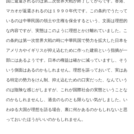
国に返還されるのは第二次世界大戦が終了してからです。香港、
マカオが返還されるのは１９９０年代です。この条約でうたって
いるのは中華民国の領土や主権を保全するという、文面は理想的
な内容ですが、実態はこのように理想とかけ離れていました。こ
の条約は第一次世界大戦の時に中華民国で勢力を拡大した日本を
アメリカやイギリスが抑え込むために作った建前という指摘が一
部にはあるようです。日本の権益は確かに減っていますし、そう
いう側面はあるのかもしれません。理想を謳っておいて、実はあ
る特定の勢力をけん制、抑え込むための口実だった、なんていう
のは陰険な感じがしますが、これが国際社会の実態ということな
のかもしれませんし、過去のものとも限らない気がしました。い
わゆる大国が理想を語る場合、裏に何かあるのかもしれないと思
っておいたほうがいいのかもしれません。