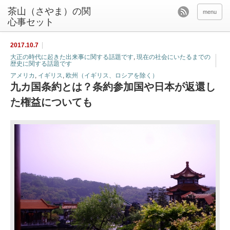
茶山（さやま）の関
menu
心事セット
2017.10.7
大正の時代に起きた出来事に関する話題です
,
現在の社会にいたるまでの
歴史に関する話題です
アメリカ
,
イギリス
,
欧州（イギリス、ロシアを除く）
九カ国条約とは？条約参加国や日本が返還し
た権益についても