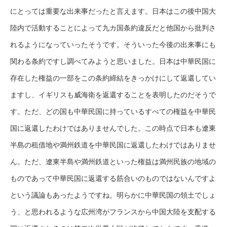
にとっては重要な出来事だったと言えます。日本はこの後中国大
陸内で活動することによって九カ国条約違反だと他国から批判さ
れるようになっていったそうです。そういった今後の出来事にも
関わる条約ですし調べてみようと思いました。日本は中華民国に
存在した権益の一部をこの条約締結をきっかけにして返還してい
ますし、イギリスも威海衛を返還することを表明したのだそうで
す。ただ、どの国も中華民国に持っているすべての権益を中華民
国に返還したわけではありませんでした。この時点で日本も遼東
半島の租借地や満州鉄道を中華民国に返還したわけではありませ
ん。ただ、遼東半島や満州鉄道といった権益は満州民族の地域の
ものであって中華民国に返還する筋合いのものではないんですよ
という議論もあったようですね。明らかに中華民国の領土でしょ
う、と思われるような広州湾がフランスから中国大陸を支配する