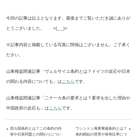
今回の記事は以上となります。最後までご覧いただき誠にありが
とうございました。 <(_ _)>
※記事内容と掲載している写真に関係はございません。ご了承く
ださい。
山東権益関連記事「ヴェルサイユ条約とは？ドイツの反応や日本
の関わる内容についても」は
こちら
です。
山東権益関連記事「二十一カ条の要求とは？要求を出した理由や
中国政府の反応も」は
こちら
です。
四カ国条約とは？この条約の内
ワシントン海軍軍縮条約とは？
容や日英同盟との関わりについ
条約締結の背景や保有比率につ