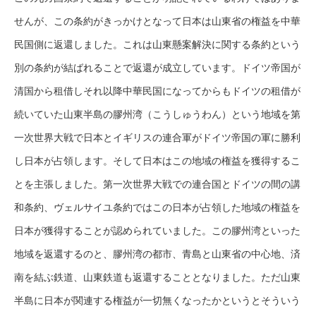
せんが、この条約がきっかけとなって日本は山東省の権益を中華
民国側に返還しました。これは山東懸案解決に関する条約という
別の条約が結ばれることで返還が成立しています。ドイツ帝国が
清国から租借しそれ以降中華民国になってからもドイツの租借が
続いていた山東半島の膠州湾（こうしゅうわん）という地域を第
一次世界大戦で日本とイギリスの連合軍がドイツ帝国の軍に勝利
し日本が占領します。そして日本はこの地域の権益を獲得するこ
とを主張しました。第一次世界大戦での連合国とドイツの間の講
和条約、ヴェルサイユ条約ではこの日本が占領した地域の権益を
日本が獲得することが認められていました。この膠州湾といった
地域を返還するのと、膠州湾の都市、青島と山東省の中心地、済
南を結ぶ鉄道、山東鉄道も返還することとなりました。ただ山東
半島に日本が関連する権益が一切無くなったかというとそういう