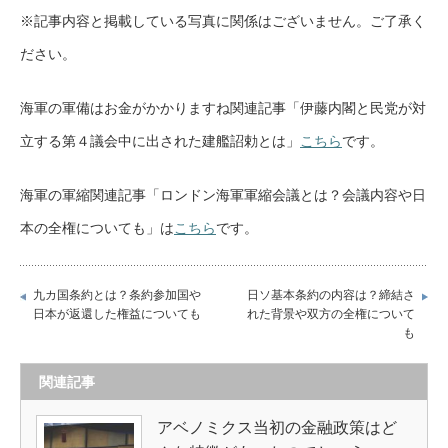
※記事内容と掲載している写真に関係はございません。ご了承く
ださい。
海軍の軍備はお金がかかりますね関連記事「伊藤内閣と民党が対
立する第４議会中に出された建艦詔勅とは」
こちら
です。
海軍の軍縮関連記事「ロンドン海軍軍縮会議とは？会議内容や日
本の全権についても」は
こちら
です。
九カ国条約とは？条約参加国や
日ソ基本条約の内容は？締結さ
日本が返還した権益についても
れた背景や双方の全権について
も
関連記事
アベノミクス当初の金融政策はど