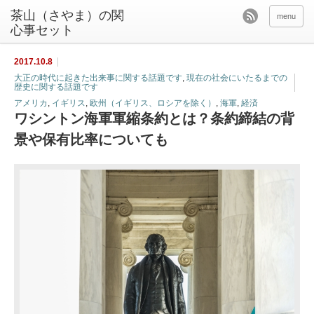
茶山（さやま）の関
menu
心事セット
2017.10.8
大正の時代に起きた出来事に関する話題です
,
現在の社会にいたるまでの
歴史に関する話題です
アメリカ
,
イギリス
,
欧州（イギリス、ロシアを除く）
,
海軍
,
経済
ワシントン海軍軍縮条約とは？条約締結の背
景や保有比率についても