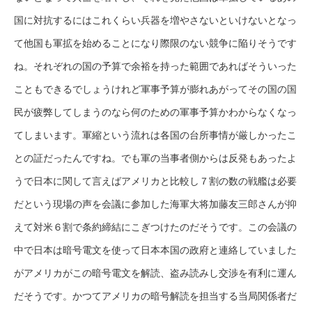
国に対抗するにはこれくらい兵器を増やさないといけないとなっ
て他国も軍拡を始めることになり際限のない競争に陥りそうです
ね。それぞれの国の予算で余裕を持った範囲であればそういった
こともできるでしょうけれど軍事予算が膨れあがってその国の国
民が疲弊してしまうのなら何のための軍事予算かわからなくなっ
てしまいます。軍縮という流れは各国の台所事情が厳しかったこ
との証だったんですね。でも軍の当事者側からは反発もあったよ
うで日本に関して言えばアメリカと比較し７割の数の戦艦は必要
だという現場の声を会議に参加した海軍大将加藤友三郎さんが抑
えて対米６割で条約締結にこぎつけたのだそうです。この会議の
中で日本は暗号電文を使って日本本国の政府と連絡していました
がアメリカがこの暗号電文を解読、盗み読みし交渉を有利に運ん
だそうです。かつてアメリカの暗号解読を担当する当局関係者だ