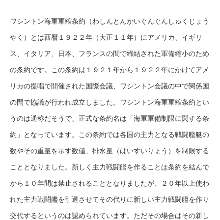
ワシントン海軍軍縮条約（わしんとんかいぐんぐんしゅくじょう
やく）とは西暦１９２２年（大正１１年）にアメリカ、イギリ
ス、イタリア、日本、フランスの間で締結された軍備縮小のため
の条約です。この条約は１９２１年から１９２２年にかけてアメ
リカの提唱で開催された国際会議、ワシントン会議の中で関係国
の間で協議が行われ成立しました。ワシントン海軍軍縮条約とい
うのは通称だそうで、正式な条約名は「海軍軍備制限に関する条
約」となっています。この条約では各国の主力となる戦闘艦艇の
数やその重量を示す数値、排水量（はいすいりょう）を制限する
こととなりました。新しく主力戦闘艦を作ることは条約を結んで
から１０年間は禁止されることとなりましたが、２０年以上使わ
れた主力戦闘艦を引退させてその代りに新しい主力戦闘艦を作り
交代するというのは認められています。ただその場合はその新し