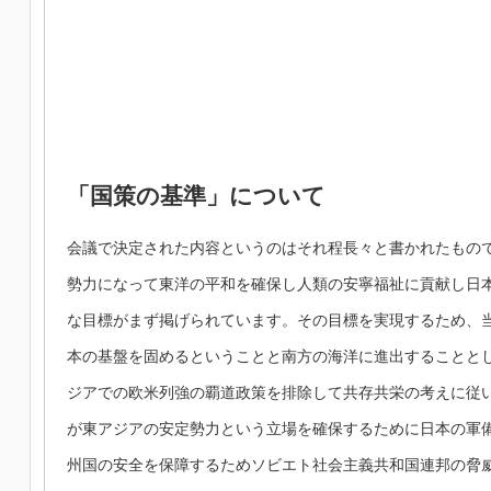
「国策の基準」について
会議で決定された内容というのはそれ程長々と書かれたもの
勢力になって東洋の平和を確保し人類の安寧福祉に貢献し日
な目標がまず掲げられています。その目標を実現するため、
本の基盤を固めるということと南方の海洋に進出することと
ジアでの欧米列強の覇道政策を排除して共存共栄の考えに従
が東アジアの安定勢力という立場を確保するために日本の軍
州国の安全を保障するためソビエト社会主義共和国連邦の脅