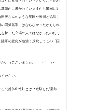
れなりに意識されていたということがわ
の基準内に書かれていますから米国に対
吉田茂さんのような英国や米国と協調し
容の国策基準にはならなかったかもしれ
えを持った立場の人ではなかったのだそ
し陸軍の意向が色濃く反映してこの「国
とうございました。 <(_ _)>
承ください。
よる北部仏印進駐とは？進駐した理由に