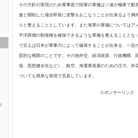
その方針の実現のため軍事面で陸軍の軍備はソ連が極東で動
連と開戦した場合即座に攻撃をおこなうことが出来るよう満
りと整えることとしています。また海軍の軍備についてはア
平洋西側の制海権を確保できるような軍備を整えることとな
で言えば日本が軍事力によって確保することが出来る、一定
質的な権限のことです。その他外交、経済政策、行政機構、
強、思想健全化など）、航空、海運業発展のための注力、外
ついても簡単な表現で言及しています。
スポンサーリンク
)