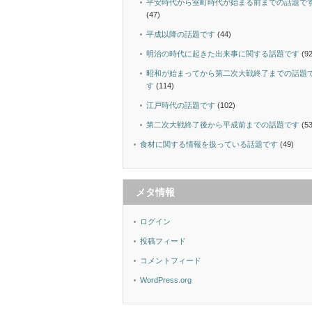
平安時代から室町時代が始まる前までの話題で
(47)
平成以降の話題です
(44)
明治の時代に起きた出来事に関する話題です
(92
昭和が始まってから第二次大戦終了までの話題
す
(114)
江戸時代の話題です
(102)
第二次大戦終了後から平成前までの話題です
(53
食材に関する情報を扱っている話題です
(49)
メタ情報
ログイン
投稿フィード
コメントフィード
WordPress.org