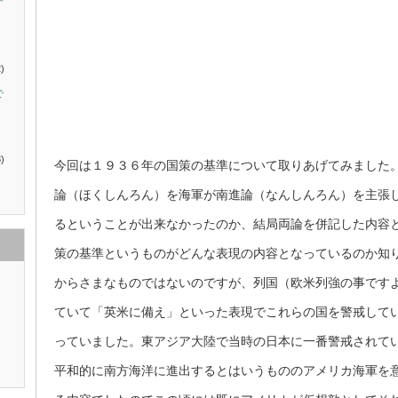
す
)
で
)
今回は１９３６年の国策の基準について取りあげてみました
論（ほくしんろん）を海軍が南進論（なんしんろん）を主張
るということが出来なかったのか、結局両論を併記した内容
策の基準というものがどんな表現の内容となっているのか知
からさまなものではないのですが、列国（欧米列強の事です
ていて「英米に備え」といった表現でこれらの国を警戒して
っていました。東アジア大陸で当時の日本に一番警戒されて
平和的に南方海洋に進出するとはいうもののアメリカ海軍を