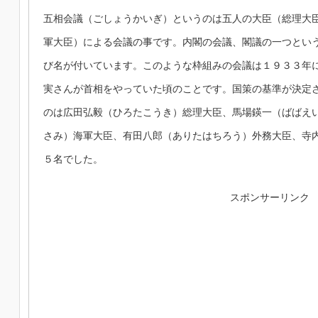
五相会議（ごしょうかいぎ）というのは五人の大臣（総理大
軍大臣）による会議の事です。内閣の会議、閣議の一つとい
び名が付いています。このような枠組みの会議は１９３３年
実さんが首相をやっていた頃のことです。国策の基準が決定
のは広田弘毅（ひろたこうき）総理大臣、馬場鍈一（ばばえ
さみ）海軍大臣、有田八郎（ありたはちろう）外務大臣、寺
５名でした。
スポンサーリンク