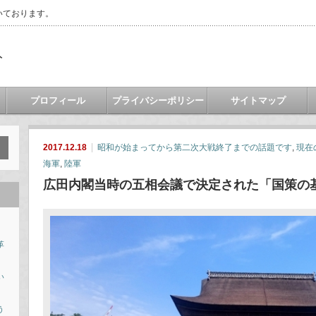
いております。
ト
プロフィール
プライバシーポリシー
サイトマップ
2017.12.18
昭和が始まってから第二次大戦終了までの話題です
,
現在
海軍
,
陸軍
広田内閣当時の五相会議で決定された「国策の
革
い
う