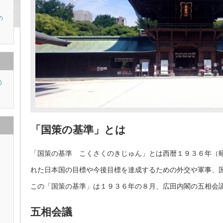
の
う
り
「国策の基準」とは
「国策の基準 こくさくのきじゅん」とは西暦１９３６年（
れた日本国の目標や今後目標を達成するための外交や軍事、
この「国策の基準」は１９３６年の８月、広田内閣の五相会
五相会議