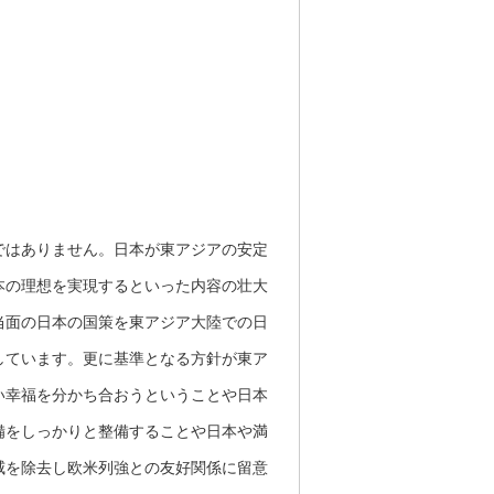
ではありません。日本が東アジアの安定
本の理想を実現するといった内容の壮大
当面の日本の国策を東アジア大陸での日
しています。更に基準となる方針が東ア
い幸福を分かち合おうということや日本
備をしっかりと整備することや日本や満
威を除去し欧米列強との友好関係に留意