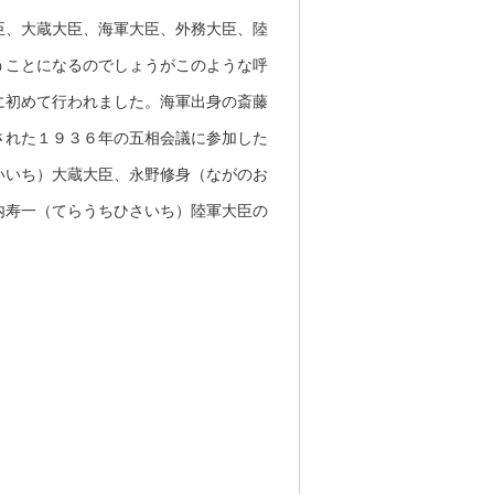
臣、大蔵大臣、海軍大臣、外務大臣、陸
うことになるのでしょうがこのような呼
に初めて行われました。海軍出身の斎藤
された１９３６年の五相会議に参加した
いいち）大蔵大臣、永野修身（ながのお
内寿一（てらうちひさいち）陸軍大臣の