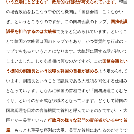
いう立場にとどまらず、政治的な権限が与えられています。
韓国
の場合政治をおこなう中心的な機関は「国務会議 こくむかい
ぎ」というところなのですが、この国務会議のトップ、
国務会議
議長を担当するのは大統領
であると定められています。というこ
とで韓国の大統領は国のトップでもあり、かつ実質的な行政のト
ップでもあるということになります。大統領に関する話が続いて
しまいました。じゃあ首相は何なのかですが、この
国務会議とい
う機関の副議長という役職を韓国の首相が務める
よう定められて
います。副議長ということで議長である大統領を補佐する仕組み
となっています。ちなみに韓国の首相ですが「国務総理こくむそ
うり」というのが正式な役職名となっています。どうして韓国の
国務総理を日本の言論機関で首相と呼んでいるのかですが、～大
臣とか～長官といった
行政府の様々な部門の責任者がいる中で首
席
、もっとも重要な序列の大臣、長官が首相にあたるのだそうで