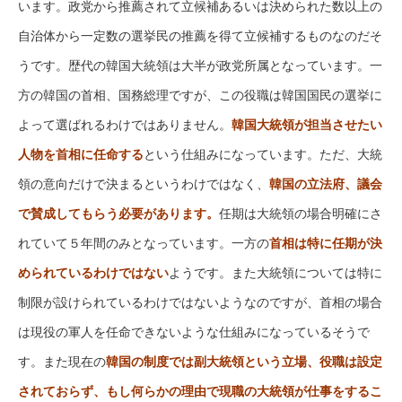
います。政党から推薦されて立候補あるいは決められた数以上の
自治体から一定数の選挙民の推薦を得て立候補するものなのだそ
うです。歴代の韓国大統領は大半が政党所属となっています。一
方の韓国の首相、国務総理ですが、この役職は韓国国民の選挙に
よって選ばれるわけではありません。
韓国大統領が担当させたい
人物を首相に任命する
という仕組みになっています。ただ、大統
領の意向だけで決まるというわけではなく、
韓国の立法府、議会
で賛成してもらう必要があります。
任期は大統領の場合明確にさ
れていて５年間のみとなっています。一方の
首相は特に任期が決
められているわけではない
ようです。また大統領については特に
制限が設けられているわけではないようなのですが、首相の場合
は現役の軍人を任命できないような仕組みになっているそうで
す。また現在の
韓国の制度では副大統領という立場、役職は設定
されておらず、もし何らかの理由で現職の大統領が仕事をするこ