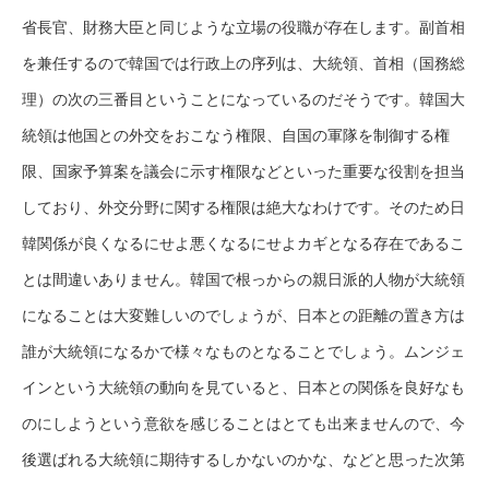
省長官、財務大臣と同じような立場の役職が存在します。副首相
を兼任するので韓国では行政上の序列は、大統領、首相（国務総
理）の次の三番目ということになっているのだそうです。韓国大
統領は他国との外交をおこなう権限、自国の軍隊を制御する権
限、国家予算案を議会に示す権限などといった重要な役割を担当
しており、外交分野に関する権限は絶大なわけです。そのため日
韓関係が良くなるにせよ悪くなるにせよカギとなる存在であるこ
とは間違いありません。韓国で根っからの親日派的人物が大統領
になることは大変難しいのでしょうが、日本との距離の置き方は
誰が大統領になるかで様々なものとなることでしょう。ムンジェ
インという大統領の動向を見ていると、日本との関係を良好なも
のにしようという意欲を感じることはとても出来ませんので、今
後選ばれる大統領に期待するしかないのかな、などと思った次第