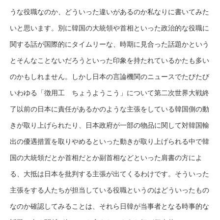
うな役職なのか、どういった違いがあるのか私なりに書いてみた
いと思います。別に韓国の大統領や首相といった政治的な役職に
関する話が国際的にタイムリーな、時期に見合った話題かという
とそんなことないだろうといった印象を持たれているかたも多い
のかもしれません。しかし日本の言論機関のニュースでたびたび
いわゆる「徴用工 ちょうようこう」について第二次世界大戦終
了以前の日本に責任があるかのような主張をしている韓国側の動
きが取り上げられたり、日本政府が一部の物品に関して対韓国輸
出の優遇措置を取りやめるといった動きが取り上げられる中で韓
国の大統領だとか首相だとか副首相などといった肩書の方によ
る、大抵は日本を批判する主張が出てくるわけです。そういった
主張をする人たちが担当している役職というのはどういったもの
なのか確認してみることは、それら日韓が当事者となる時事的な