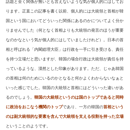
話題と全く関係が無いとも言えないような気が個人的にはしてお
ります。正直この記事を書く以前、個人的には大統領と首相が韓
国という国においてどういった関係にあるのかについてよく分か
りませんでした（何となく首相よりも大統領の発言のほうが重要
なのかなという気が個人的にはしていましたけれど）。日本の首
相と呼ばれる「内閣総理大臣」は行政を一手に引き受ける、責任
を持つ立場だと思いますが、韓国の場合行政は大統領が責任を持
っているような、漠然とした印象があります。ただ、じゃあ韓国
の首相は何のためにいるのかとなると何かよくわからないなぁと
いった感じでした。韓国の大統領と首相にはどういった違いがあ
るのでしょう。
韓国の大統領というのは国のトップであると同時
に政治をおこなう機関のトップ
であり、一方の韓国の
首相という
のは副大統領的な要素を含んで大統領を支える役割を持った立場
ということのようです。