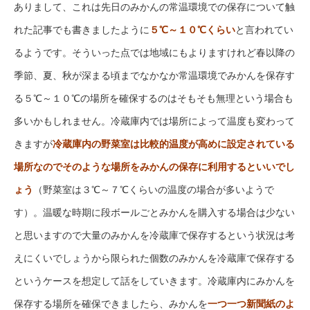
ありまして、これは先日のみかんの常温環境での保存について触
れた記事でも書きましたように
５℃～１０℃くらい
と言われてい
るようです。そういった点では地域にもよりますけれど春以降の
季節、夏、秋が深まる頃までなかなか常温環境でみかんを保存す
る５℃～１０℃の場所を確保するのはそもそも無理という場合も
多いかもしれません。冷蔵庫内では場所によって温度も変わって
きますが
冷蔵庫内の野菜室は比較的温度が高めに設定されている
場所なのでそのような場所をみかんの保存に利用するといいでし
ょう
（野菜室は３℃～７℃くらいの温度の場合が多いようで
す）。温暖な時期に段ボールごとみかんを購入する場合は少ない
と思いますので大量のみかんを冷蔵庫で保存するという状況は考
えにくいでしょうから限られた個数のみかんを冷蔵庫で保存する
というケースを想定して話をしていきます。冷蔵庫内にみかんを
保存する場所を確保できましたら、みかんを
一つ一つ新聞紙のよ