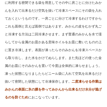
に利用する密閉できる袋を用意してその中に房ごとに分けたみか
んを入れて出来るだけ空気を抜いて冷凍スペースにその袋を入れ
ておくというものです。一房ごとに分けて冷凍するわけですから
これも面倒と言えば面倒ではあります。みかんの皮をむかず丸ご
と冷凍する方法は二回冷凍させます。まず普通のみかんを水で濡
らしてから金属のお皿かある意味ホイルをお皿に敷いたものの上
に置き冷凍します。表面が凍ったらそのみかんを冷凍スペースか
ら取り出し、また水をかけてぬらします。また先ほどの使った金
属のお皿にそのみかんを置いて今度は全体的に凍らせましょう。
凍った状態になりましたらビニール袋に入れて空気を出来るだけ
抜いて密閉した状態にして冷凍保存します。
二度凍らせる作業は
みかんの表面に氷の膜を作ってみかんから出来るだけ水分が逃げ
るのを防ぐため
におこなっています。