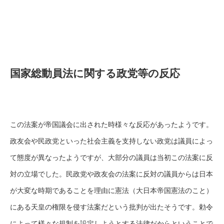
国家総動員法に関する政党等の反応
この法案が帝国議会に出された時様々な反応があったようです。
政友会や民政党といった社会主義を支持しない政党は議員によっ
て態度が異なったようですが、大部分の議員は当初この法案に反
対の立場でした。民政党や政友会の法案に反対の議員からは日本
が大変な時期であることを理由に憲法（大日本帝国憲法のこと）
にある天皇の権限を侵す法案だという批判が出たそうです。勅令
によって様々な規制を設定しようとする法律だからということで