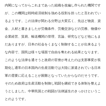
内閣になってからこれまであった組織を改編し作られた機関です
が、この機関は戦時経済統制を強める役割を担ったと言われてい
るようです。この法律が関わる分野は大変広く、先ほど物資、資
金、人材と書きましたが労働条件、労働交渉などの労務、物価や
企業経営、貿易、輸送機関の管理、言論、研究などなど他にもま
だありますが、日本の社会をくまなく制御することが出来るよう
な内容で、国民は様々な場面で自由を奪われる結果となります。
このような法律を通そうと政府の官僚が考えたのは支那事変が長
期化し通常の日本国内の生産活動では大陸に派遣されている日本
軍の需要に応えることが困難となっていたからなのだそうです。
そのため政府は生産活動を制御し戦闘を継続できる体制を整えよ
うとしました。中華民国との戦闘が法律誕生のきっかけというこ
とのようです。