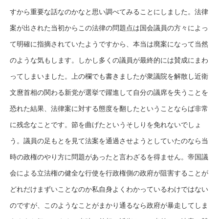
すから重要な話なのかなと思い調べてみることにしました。法律
案が出された当初からこの法律の問題点は国会議員の方々によっ
て明確に指摘されていたようですから、本当は廃案になって当然
のような気もします。しかし多くの議員が最終的には賛成にまわ
ってしまいました。上の欄でも書きましたが衆議院を解散し近衛
文麿首相の関わる新党が選挙で躍進して自分の議席を失うことを
恐れた結果、法律案に対する態度を翻したということならば非常
に残念なことです。節を曲げたというそしりを免れないでしょ
う。議員の足もとを見て法案を通過させようとしていたのなら当
時の政権のやり方に問題があったと言わざるを得ません。帝国議
会による立法権の健全な行使を行政権側の政府が阻害することが
どれだけまずいことなのか私自身よくわかっているわけではない
のですが、このようなことがまかり通るなら政府が暴走してしま