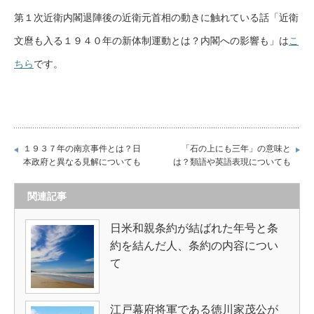
第１次近衛内閣退陣後の近衛元首相の動きに触れている話「近衛
文麿も入る１９４０年の新体制運動とは？内閣への影響も」は
こ
ちら
です。
１９３７年の南京事件とは？日
「石の上にも三年」の意味と
本政府と異なる見解についても
は？類語や英語表現についても
関連記事
日米和親条約が結ばれた年号と条
約を結んだ人、条約の内容につい
て
江戸幕府将軍である徳川家茂公が