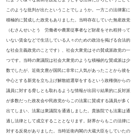
このような批判が出たということでしょうか。一方この法律案に
積極的に賛成した政党もありました。当時存在していた無産政党
（むさんせいとう 労働者や農業従事者など財産をそれ程持って
いない賃金などで生活している人々のための政治を掲げる合法的
な社会主義政党のことです）、社会大衆党はその賛成派政党の一
つです。当時の衆議院は社会大衆党のような積極的な賛成派は少
数でしたが、近衛文麿が国民に非常に人気があったことから彼を
中心とする新党を立ち上げ解散総選挙をするという政権側からの
議員に対する脅しとも取れるような情報が出回り結果的に反対派
が多数だった政友会や民政党からこの法案に賛成する議員が多く
出てしまい、法案は衆議院を通過しました。貴族院でも法案は通
過し法律として成立することとなります。財界からもこの法律に
対する反発がありました。当時近衛内閣の大蔵大臣をしていたの