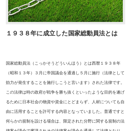
１９３８年に成立した国家総動員法とは
国家総動員法（こっかそうどういんほう）とは西暦１９３８年
（昭和１３年）３月に帝国議会を通過し５月に施行（法律として
効力が発生することを施行しこうと言います）された法律です。
この法律は時の政府が戦争を勝ち抜くといったような目的を遂げ
るために日本社会の物資や資金にとどまらず、人材についても自
由に活用することを許可する内容となっていました。普通ですと
何らかの規制を設ける場合は、限定された分野に関する規制の法
律案が議会で審議されその法律案が議会を通過して法律となり、