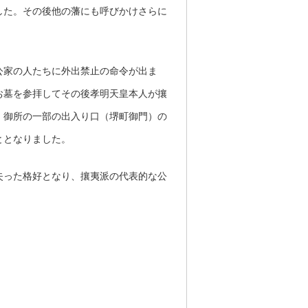
した。その後他の藩にも呼びかけさらに
公家の人たちに外出禁止の命令が出ま
お墓を参拝してその後孝明天皇本人が攘
、御所の一部の出入り口（堺町御門）の
ととなりました。
失った格好となり、攘夷派の代表的な公