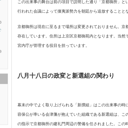
す
この出来事の舞台は前の項目で説明した通り「京都御所」と
行われた会議によって攘夷派勢力を朝廷から追放することと
)
京都御所は現在に至るまで場所は変更されておりません。京
で
存在しています。住所は上京区京都御苑内となります。当然
宮内庁が管理する役目を担っています。
)
八月十八日の政変と新選組の関わり
幕末の中でよく取り上げられる「新撰組」はこの出来事の時
容保公が率いる会津藩が抱えていた組織である新選組は、こ
の指示で京都御所の建礼門周辺の警備を任されました。この