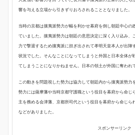
響を与える立場から引きずりおろされることとなりました。
当時の京都は攘夷派勢力が幅を利かせ幕府を倒し朝廷中心の
ていました。攘夷派勢力は朝廷の意思決定に深く入り込み、
力で撃退するため攘夷派に担ぎ出されて孝明天皇本人が出陣
状況でした。そんなことになってしまうと外国と日本全体が
てしまうことになりかねません。日本の領土が外国に奪われ
この動きを問題視した勢力は協力して朝廷内から攘夷派勢力
勢力には薩摩藩や当時京都守護職という役目を幕府から命じ
主を務める会津藩、京都所司代という役目を幕府から命じら
などがありました。
スポンサーリンク