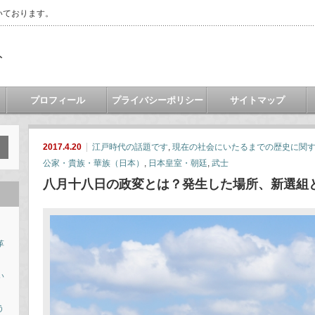
いております。
ト
プロフィール
プライバシーポリシー
サイトマップ
2017.4.20
江戸時代の話題です
,
現在の社会にいたるまでの歴史に関
公家・貴族・華族（日本）
,
日本皇室・朝廷
,
武士
八月十八日の政変とは？発生した場所、新選組
革
い
う