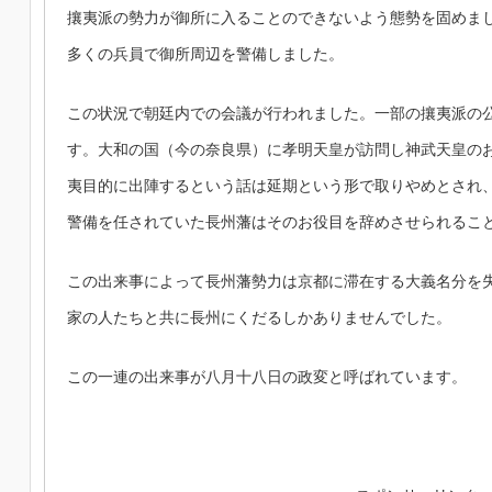
攘夷派の勢力が御所に入ることのできないよう態勢を固めま
多くの兵員で御所周辺を警備しました。
この状況で朝廷内での会議が行われました。一部の攘夷派の
す。大和の国（今の奈良県）に孝明天皇が訪問し神武天皇の
夷目的に出陣するという話は延期という形で取りやめとされ
警備を任されていた長州藩はそのお役目を辞めさせられるこ
この出来事によって長州藩勢力は京都に滞在する大義名分を
家の人たちと共に長州にくだるしかありませんでした。
この一連の出来事が八月十八日の政変と呼ばれています。