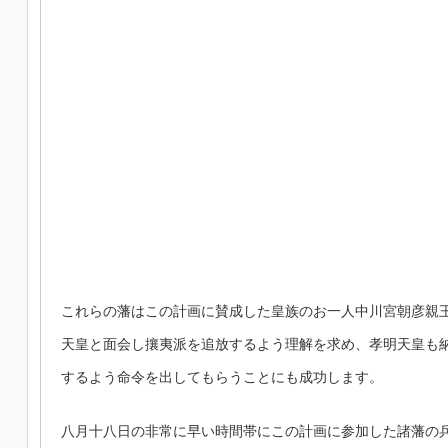
これらの藩はこの計画に賛成した皇族のお一人中川宮朝彦親
天皇と面会し攘夷派を追放するよう理解を求め、孝明天皇も
するよう命令を出してもらうことにも成功します。
八月十八日の非常に早い時間帯にこの計画に参加した諸藩の