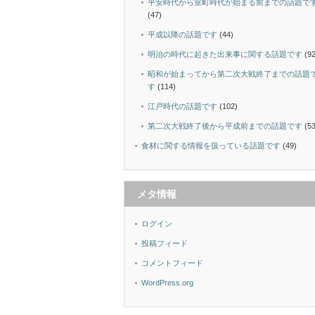
平安時代から室町時代が始まる前までの話題で
(47)
平成以降の話題です
(44)
明治の時代に起きた出来事に関する話題です
(92
昭和が始まってから第二次大戦終了までの話題
す
(114)
江戸時代の話題です
(102)
第二次大戦終了後から平成前までの話題です
(53
食材に関する情報を扱っている話題です
(49)
メタ情報
ログイン
投稿フィード
コメントフィード
WordPress.org