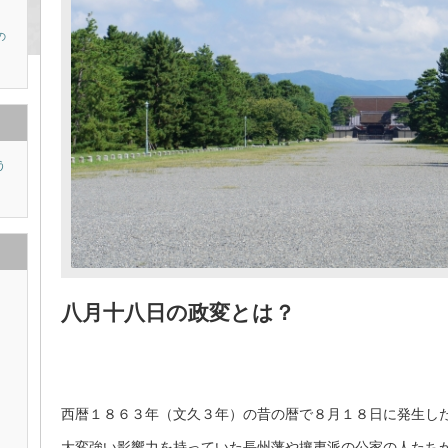
の
う
り
八月十八日の政変とは？
西暦１８６３年（文久３年）の昔の暦で８月１８日に発生し
大変強い影響力を持っていた長州藩や攘夷派の公家の人たち