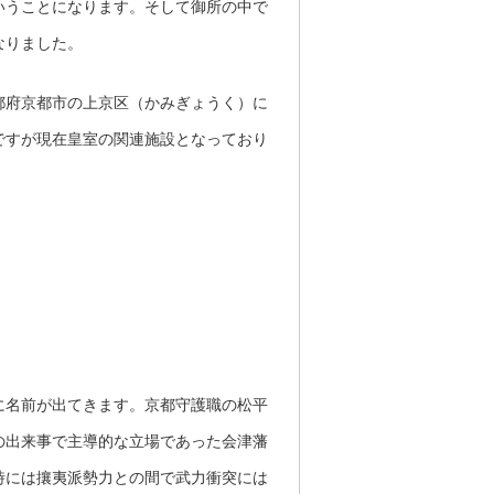
いうことになります。そして御所の中で
なりました。
都府京都市の上京区（かみぎょうく）に
ですが現在皇室の関連施設となっており
に名前が出てきます。京都守護職の松平
の出来事で主導的な立場であった会津藩
時には攘夷派勢力との間で武力衝突には